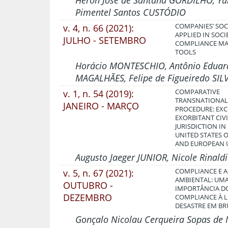
Heron José de Santana GORDILHO, Yur
Pimentel Santos CUSTÓDIO
v. 4, n. 66 (2021):
COMPANIES’ SOC
APPLIED IN SOC
JULHO - SETEMBRO
COMPLIANCE M
TOOLS
Horácio MONTESCHIO, Antônio Eduard
MAGALHÃES, Felipe de Figueiredo SIL
v. 1, n. 54 (2019):
COMPARATIVE
TRANSNATIONAL 
JANEIRO - MARÇO
PROCEDURE: EXC
EXORBITANT CIV
JURISDICTION IN 
UNITED STATES 
AND EUROPEAN 
Augusto Jaeger JUNIOR, Nicole Rinal
v. 5, n. 67 (2021):
COMPLIANCE E 
AMBIENTAL: UMA
OUTUBRO -
IMPORTÂNCIA D
DEZEMBRO
COMPLIANCE À 
DESASTRE EM B
Gonçalo Nicolau Cerqueira Sopas de 