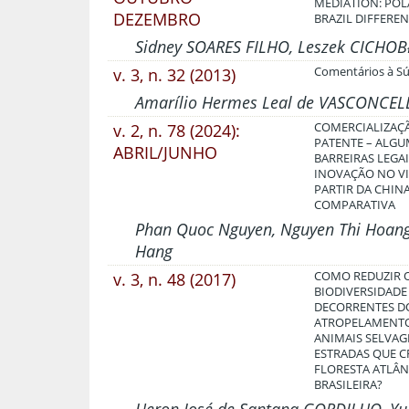
MEDIATION: PO
DEZEMBRO
BRAZIL DIFFERE
Sidney SOARES FILHO, Leszek CICHOB
v. 3, n. 32 (2013)
Comentários à S
Amarílio Hermes Leal de VASCONCEL
v. 2, n. 78 (2024):
COMERCIALIZAÇ
PATENTE – ALG
ABRIL/JUNHO
BARREIRAS LEGAI
INOVAÇÃO NO VI
PARTIR DA CHIN
COMPARATIVA
Phan Quoc Nguyen, Nguyen Thi Hoang
Hang
v. 3, n. 48 (2017)
COMO REDUZIR 
BIODIVERSIDADE
DECORRENTES D
ATROPELAMENT
ANIMAIS SELVAG
ESTRADAS QUE 
FLORESTA ATLÂN
BRASILEIRA?