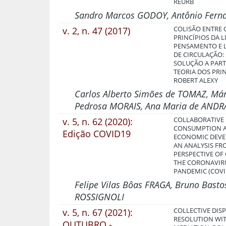
REURB
Sandro Marcos GODOY, Antônio Fer
v. 2, n. 47 (2017)
COLISÃO ENTRE 
PRINCÍPIOS DA 
PENSAMENTO E 
DE CIRCULAÇÃO:
SOLUÇÃO A PART
TEORIA DOS PRI
ROBERT ALEXY
Carlos Alberto Simões de TOMAZ, Má
Pedrosa MORAIS, Ana Maria de ANDR
v. 5, n. 62 (2020):
COLLABORATIVE
CONSUMPTION 
Edição COVID19
ECONOMIC DEVE
AN ANALYSIS FR
PERSPECTIVE O
THE CORONAVIR
PANDEMIC (COVI
Felipe Vilas Bôas FRAGA, Bruno Basto
ROSSIGNOLI
v. 5, n. 67 (2021):
COLLECTIVE DIS
RESOLUTION WI
OUTUBRO -