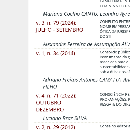
CAMPO NA PENI
FEMININA DO P
Mariana Coelho CANTÚ, Leandro Ayr
v. 3, n. 79 (2024):
CONFLITO ENTRE
NOME EMPRESAR
JULHO - SETEMBRO
ÓTICA DA JURIS
DO STJ
Alexandre Ferreira de Assumpção ALV
v. 1, n. 34 (2014)
Consórcio públi
instrumento da g
associada para a
sustentabilidade
sob a ótica dos a
Adriana Freitas Antunes CAMATTA, An
FILHO
v. 4, n. 71 (2022):
CONSCIÊNCIA RE
PROFANAÇÕES: 
OUTUBRO -
RESGATE DO DIR
DEZEMBRO
Luciano Braz SILVA
v. 2, n. 29 (2012)
Conselho editoria