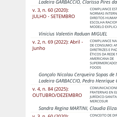
Ladeira GARBACCIO, Clarissa Pires da
v. 3, n. 60 (2020):
COMPLIANCE ES
NORMAS INTERN
JULHO - SETEMBRO
DIREITOS HUMAN
ESCOLHA RACIO
MODELO EXPLIC
Vinicius Valentin Raduan MIGUEL
v. 2, n. 69 (2022): Abril -
COMPLIANCE NA
DE CONSUMO: AN
Junho
DIRETRIZES E PA
ÉTICOS DA REDE
AMERICANA DE
SUPERMERCADO
FOODS
Gonçalo Nicolau Cerqueira Sopas de 
Ladeira GARBACCIO, Pedro Henrique
v. 4, n. 84 (2025):
COMUNICACION
FRATERNAS EN E
OUTUBRO/DEZEMBRO
JURÍDICO-SANITA
MERCOSUR
Sandra Regina MARTINI, Claudia Eliz
v. 3, n. 60 (2020):
CONCEITO DE DI