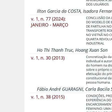
APRIMORAR A S
DOS USUÁRIOS
Ilton Garcia da COSTA, Isadora Ferna
v. 1, n. 77 (2024):
CONCLUSÃO DA L
DO MODELO DE
JANEIRO - MARÇO
DE PARTILHA NO
TRANSPORTE RO
NO VIETNÃ NO 
QUARTA REVOL
INDUSTRIAL
Ho Thi Thanh Truc, Hoang Xuan Son
v. 1, n. 30 (2013)
Concretização da
individual e aut
do homem na dis
sobre o próprio c
efetivação do pri
constitucional da
pessoa humana.
Fábio André GUARAGNI, Carla Bacila
v. 1, n. 38 (2015)
CONDIÇÕES, PRO
EXPERIÊNCIA DO
ENCARCERAMEN
FEMININO: UMA 