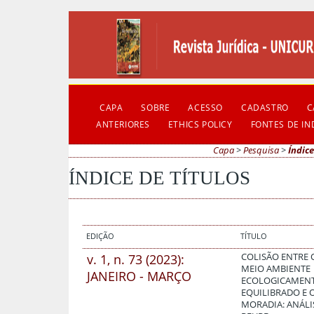
CAPA
SOBRE
ACESSO
CADASTRO
C
ANTERIORES
ETHICS POLICY
FONTES DE I
Capa
>
Pesquisa
>
Índice
ÍNDICE DE TÍTULOS
EDIÇÃO
TÍTULO
v. 1, n. 73 (2023):
COLISÃO ENTRE 
MEIO AMBIENTE
JANEIRO - MARÇO
ECOLOGICAMEN
EQUILIBRADO E O
MORADIA: ANÁLIS