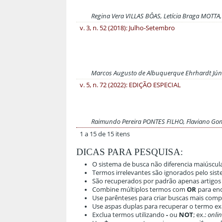
Regina Vera VILLAS BÔAS, Letícia Braga MOTT
v. 3, n. 52 (2018): Julho-Setembro
Marcos Augusto de Albuquerque Ehrhardt Júni
v. 5, n. 72 (2022): EDIÇÃO ESPECIAL
Raimundo Pereira PONTES FILHO, Flaviano Go
1 a 15 de 15 itens
DICAS PARA PESQUISA:
O sistema de busca não diferencia maiúscul
Termos irrelevantes são ignorados pelo sis
São recuperados por padrão apenas artigo
Combine múltiplos termos com
OR
para enc
Use parênteses para criar buscas mais compl
Use aspas duplas para recuperar o termo exa
Exclua termos utilizando
-
ou
NOT
; ex.:
onlin