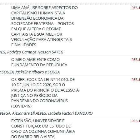
UMA ANÁLISE SOBRE ASPECTOS DO
RES
CAPITALISMO HUMANISTA A
DIMENSÃO ECONOMICA DA
SOCIEDADE FRATERNA – PONTOS
EM QUE ALTERA O REGIME
CAPITAISTA E SUA MELHOR
VEICULAÇÃO PARA ATINGIR TAIS
FINALIDADES
EVES, Rodrigo Campos Hasson SAYEG
O MEIO AMBIENTE COMO
RES
FUNDAMENTO DA REPÚBLICA
 SOUZA, Jackeline Ribeiro e SOUSA
OS REFLEXOS DA LEI Nº 14.010, DE
RES
10 DE JUNHO DE 2020, SOB O
PRISMA DO PRINCÍPIO DE ACESSO À
JUSTIÇA NO PERÍODO DA
PANDEMIA DO CORONAVÍRUS
(COVID-19)
 VEIGA, Alexandre Eli ALVES, Isabela Factori DANDARO
EXTENSÃO, UNIVERSIDADE E
RES
CONSTITUIÇÃO: UM ESTUDO DE
CASO DA COZINHA COMUNITÁRIA
DO BAIRRO BELA VISTA,