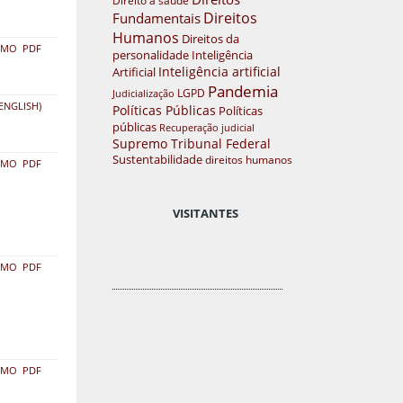
Direitos
Fundamentais
Humanos
Direitos da
UMO
PDF
personalidade
Inteligência
Inteligência artificial
Artificial
Pandemia
LGPD
Judicialização
ENGLISH)
Políticas Públicas
Políticas
públicas
Recuperação judicial
Supremo Tribunal Federal
Sustentabilidade
direitos humanos
UMO
PDF
VISITANTES
UMO
PDF
UMO
PDF