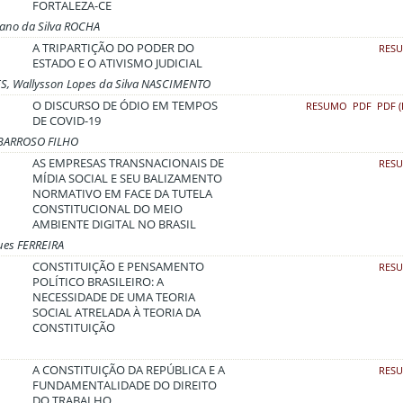
FORTALEZA-CE
iano da Silva ROCHA
A TRIPARTIÇÃO DO PODER DO
RES
ESTADO E O ATIVISMO JUDICIAL
ES, Wallysson Lopes da Silva NASCIMENTO
O DISCURSO DE ÓDIO EM TEMPOS
RESUMO
PDF
PDF (
DE COVID-19
 BARROSO FILHO
AS EMPRESAS TRANSNACIONAIS DE
RES
MÍDIA SOCIAL E SEU BALIZAMENTO
NORMATIVO EM FACE DA TUTELA
CONSTITUCIONAL DO MEIO
AMBIENTE DIGITAL NO BRASIL
ues FERREIRA
CONSTITUIÇÃO E PENSAMENTO
RES
POLÍTICO BRASILEIRO: A
NECESSIDADE DE UMA TEORIA
SOCIAL ATRELADA À TEORIA DA
CONSTITUIÇÃO
A CONSTITUIÇÃO DA REPÚBLICA E A
RES
FUNDAMENTALIDADE DO DIREITO
DO TRABALHO