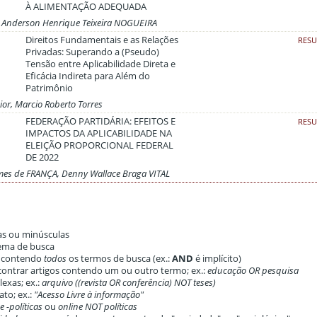
À ALIMENTAÇÃO ADEQUADA
A, Anderson Henrique Teixeira NOGUEIRA
Direitos Fundamentais e as Relações
RES
Privadas: Superando a (Pseudo)
Tensão entre Aplicabilidade Direta e
Eficácia Indireta para Além do
Patrimônio
or, Marcio Roberto Torres
FEDERAÇÃO PARTIDÁRIA: EFEITOS E
RES
IMPACTOS DA APLICABILIDADE NA
ELEIÇÃO PROPORCIONAL FEDERAL
DE 2022
mes de FRANÇA, Denny Wallace Braga VITAL
as ou minúsculas
tema de busca
s contendo
todos
os termos de busca (ex.:
AND
é implícito)
ontrar artigos contendo um ou outro termo; ex.:
educação OR pesquisa
exas; ex.:
arquivo ((revista OR conferência) NOT teses)
to; ex.:
"Acesso Livre à informação"
e -políticas
ou
online NOT políticas