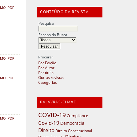
UMO
PDF
CONTEÚDO DA REVISTA
Pesquisa
Escopo da Busca
Procurar
UMO
PDF
Por Edição
Por Autor
Por título
Outras revistas
UMO
PDF
Categorias
PALAVRAS-CHAVE
COVID-19
Compliance
UMO
PDF
Covid-19
Democracia
Direito
Direito Constitucional
Direitos
Direito à saúde