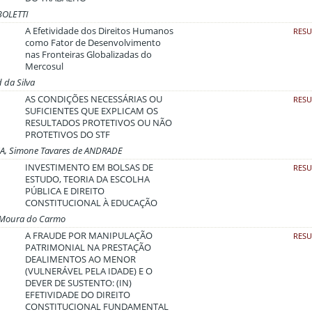
 BOLETTI
A Efetividade dos Direitos Humanos
RES
como Fator de Desenvolvimento
nas Fronteiras Globalizadas do
Mercosul
d da Silva
AS CONDIÇÕES NECESSÁRIAS OU
RES
SUFICIENTES QUE EXPLICAM OS
RESULTADOS PROTETIVOS OU NÃO
PROTETIVOS DO STF
NA, Simone Tavares de ANDRADE
INVESTIMENTO EM BOLSAS DE
RES
ESTUDO, TEORIA DA ESCOLHA
PÚBLICA E DIREITO
CONSTITUCIONAL À EDUCAÇÃO
r Moura do Carmo
A FRAUDE POR MANIPULAÇÃO
RES
PATRIMONIAL NA PRESTAÇÃO
DEALIMENTOS AO MENOR
(VULNERÁVEL PELA IDADE) E O
DEVER DE SUSTENTO: (IN)
EFETIVIDADE DO DIREITO
CONSTITUCIONAL FUNDAMENTAL