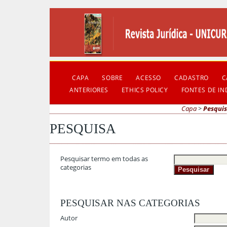
CAPA
SOBRE
ACESSO
CADASTRO
C
ANTERIORES
ETHICS POLICY
FONTES DE I
Capa
>
Pesqui
PESQUISA
Pesquisar termo em todas as
categorias
PESQUISAR NAS CATEGORIAS
Autor