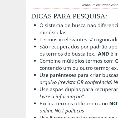
Nenhum resultado enc
DICAS PARA PESQUISA:
O sistema de busca não diferenc
minúsculas
Termos irrelevantes são ignorad
São recuperados por padrão ape
os termos de busca (ex.:
AND
é i
Combine múltiplos termos com
contendo um ou outro termo; ex.
Use parênteses para criar buscas
arquivo ((revista OR conferência) N
Use aspas duplas para recuperar
Livre à informação"
Exclua termos utilizando
-
ou
NO
online NOT políticas
Use
*
como caracter coringa; ex.