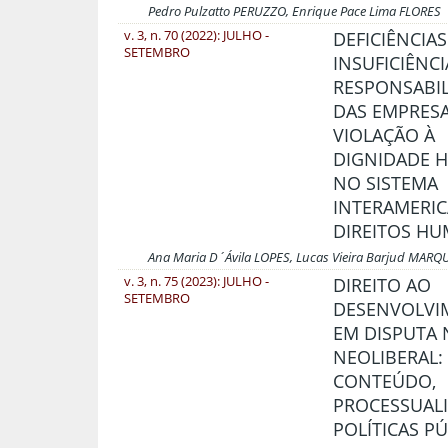
Pedro Pulzatto PERUZZO, Enrique Pace Lima FLORES
v. 3, n. 70 (2022): JULHO -
DEFICIÊNCIAS
SETEMBRO
INSUFICIÊNCI
RESPONSABI
DAS EMPRESA
VIOLAÇÃO À
DIGNIDADE 
NO SISTEMA
INTERAMERI
DIREITOS H
Ana Maria D´Ávila LOPES, Lucas Vieira Barjud MARQ
v. 3, n. 75 (2023): JULHO -
DIREITO AO
SETEMBRO
DESENVOLVI
EM DISPUTA 
NEOLIBERAL:
CONTEÚDO,
PROCESSUALI
POLÍTICAS P