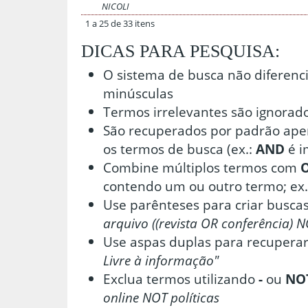
NICOLI
1 a 25 de 33 itens
DICAS PARA PESQUISA:
O sistema de busca não diferenc
minúsculas
Termos irrelevantes são ignorad
São recuperados por padrão ape
os termos de busca (ex.:
AND
é i
Combine múltiplos termos com
contendo um ou outro termo; ex.
Use parênteses para criar buscas
arquivo ((revista OR conferência) N
Use aspas duplas para recuperar
Livre à informação"
Exclua termos utilizando
-
ou
NO
online NOT políticas