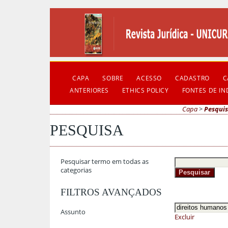
CAPA
SOBRE
ACESSO
CADASTRO
C
ANTERIORES
ETHICS POLICY
FONTES DE I
Capa
>
Pesqui
PESQUISA
Pesquisar termo em todas as
categorias
FILTROS AVANÇADOS
Assunto
Excluir