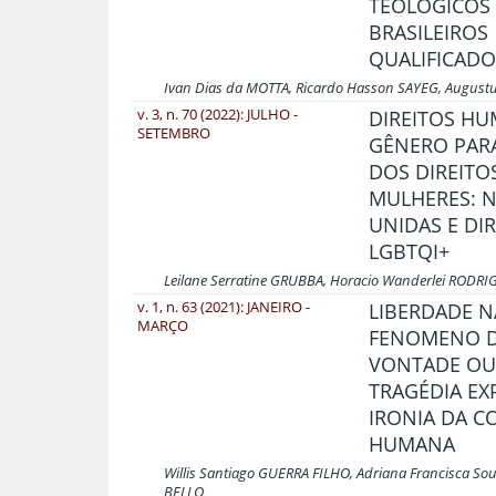
TEOLÓGICOS
BRASILEIROS
QUALIFICADO
Ivan Dias da MOTTA, Ricardo Hasson SAYEG, August
v. 3, n. 70 (2022): JULHO -
DIREITOS H
SETEMBRO
GÊNERO PAR
DOS DIREITO
MULHERES: 
UNIDAS E DI
LGBTQI+
Leilane Serratine GRUBBA, Horacio Wanderlei RODR
v. 1, n. 63 (2021): JANEIRO -
LIBERDADE N
MARÇO
FENOMENO 
VONTADE OU
TRAGÉDIA EX
IRONIA DA C
HUMANA
Willis Santiago GUERRA FILHO, Adriana Francisca Sou
BELLO