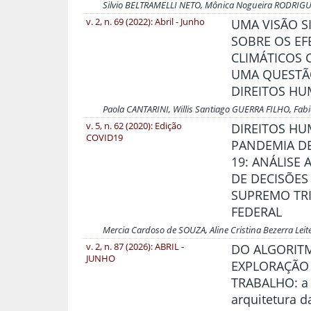
Silvio BELTRAMELLI NETO, Mônica Nogueira RODRI
v. 2, n. 69 (2022): Abril - Junho
UMA VISÃO S
SOBRE OS EF
CLIMÁTICOS
UMA QUESTÃ
DIREITOS H
Paola CANTARINI, Willis Santiago GUERRA FILHO, Fabi
v. 5, n. 62 (2020): Edição
DIREITOS H
COVID19
PANDEMIA DE
19: ANÁLISE 
DE DECISÕES
SUPREMO TR
FEDERAL
Mercia Cardoso de SOUZA, Aline Cristina Bezerra Lei
v. 2, n. 87 (2026): ABRIL -
DO ALGORIT
JUNHO
EXPLORAÇÃO
TRABALHO: a
arquitetura d