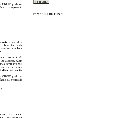
dor ORCID pode ser
nhada da expressão
TAMANHO DE FONTE
evista RI
atende a
ar o intercâmbio de
analisar, avaliar e
a.
ionais por meio da
e inovadoras. Além
rmas internacionais
grupo de pesquisa
taliano e francês.
dor ORCID pode ser
nhada da expressão
A3
ntro Universitário
ntíficas, teóricas,