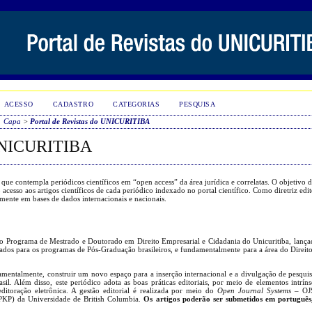
ACESSO
CADASTRO
CATEGORIAS
PESQUISA
Capa
>
Portal de Revistas do UNICURITIBA
NICURITIBA
e contempla periódicos científicos em “open access” da área jurídica e correlatas. O objetivo d
acesso aos artigos científicos de cada periódico indexado no portal científico. Como diretriz edit
lmente em bases de dados internacionais e nacionais.
elo Programa de Mestrado e Doutorado em Direito Empresarial e Cidadania do Unicuritiba, lanç
tados para os programas de Pós-Graduação brasileiros, e fundamentalmente para a área do Direit
damentalmente, construir um novo espaço para a inserção internacional e a divulgação de pesquis
. Além disso, este periódico adota as boas práticas editoriais, por meio de elementos intríns
editoração eletrônica. A gestão editorial é realizada por meio do
Open Journal Systems
– OJS
PKP) da Universidade de British Columbia.
Os artigos poderão ser submetidos em português, 