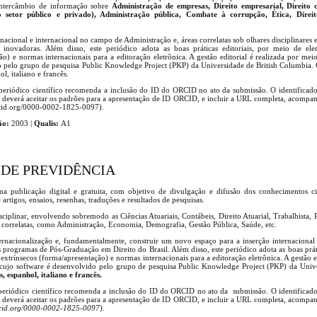
o intercâmbio de informação sobre
Administração de empresas, Direito empresarial, Direito c
o setor público e privado), Administração pública, Combate à corrupção, Ética, Direi
acional e internacional no campo de Administração e, áreas correlatas sob olhares disciplinares e 
 inovadoras. Além disso, este periódico adota as boas práticas editoriais, por meio de ele
ão) e normas internacionais para a editoração eletrônica. A gestão editorial é realizada por me
o pelo grupo de pesquisa Public Knowledge Project (PKP) da Universidade de British Columbia. 
l, italiano e francês.
 periódico científico recomenda a inclusão do ID do ORCID no ato da submissão. O identifica
tor deverá aceitar os padrões para a apresentação de ID ORCID, e incluir a URL completa, acompa
/orcid.org/0000-0002-1825-0097).
ão:
2003 |
Qualis:
A1
 DE PREVIDÊNCIA
 publicação digital e gratuita, com objetivo de divulgação e difusão dos conhecimentos cien
artigos, ensaios, resenhas, traduções e resultados de pesquisas.
sciplinar, envolvendo sobremodo as Ciências Atuariais, Contábeis, Direito Atuarial, Trabalhista, 
s correlatas, como Administração, Economia, Demografia, Gestão Pública, Saúde, etc.
nternacionalização e, fundamentalmente, construir um novo espaço para a inserção internacional
 programas de Pós-Graduação em Direito do Brasil. Além disso, este periódico adota as boas práti
extrínsecos (forma/apresentação) e normas internacionais para a editoração eletrônica. A gestão ed
cujo software é desenvolvido pelo grupo de pesquisa Public Knowledge Project (PKP) da Unive
, espanhol, italiano e francês.
 periódico científico recomenda a inclusão do ID do ORCID no ato da submissão. O identifica
r deverá aceitar os padrões para a apresentação de ID ORCID, e incluir a URL completa, acompa
rcid.org/0000-0002-1825-0097
).