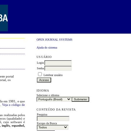
OPEN JOURNAL SYSTEMS
Ajuda do sistema
USUÁRIO
Login
Senha
Lembrar usuário
este portal
orial, os
IDIOMA
Selecione o idioma
ada em 1981, e que
o.
Veja o código de
CONTEÚDO DA REVISTA
Pesquisa
as realizadas pelos
ecos (qualidade) e
, cujo software é
Escopo da Busca
inglês, espanhol,