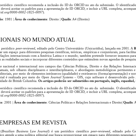
 periódico científico recomenda a inclusão do ID do ORCID no ato da submissão. O identifica
r deverá aceitar os padrões para a apresentação de ID ORCID, e incluir a URL completa, acompa
rcid.org/0000-0002-1825-0097
).
ão
: 1981 |
Área do conhecimento
: Direito |
Qualis
: A4 (Direito)
IONAIS NO MUNDO ATUAL
 periódico
peer-reviewed
, editado pelo Centro Universitário (Unicuritiba), lançada em 2001. A
R
r um espaço para diferentes pesquisas científicas, teóricas, empíricas e conjunturais, para facilit
 relações internacionais com a América Latina e o mundo; também pretende fornecer insumos para 
m as realidades sociais e incorporar diferentes conteúdos que estimulem novas agendas de pesquis
 nacional e internacional nos campos das Ciências Políticas, Direito e das Relações Internac
atuais, sob olhares disciplinares e interdisciplinares, e abordagens metodológicas pertinentes 
 editoriais, por meio de elementos intrínsecos (qualidade) e extrínsecos (forma/apresentação) e no
orial é realizada por meio do
Open Journal Systems
– OJS, cujo software é desenvolvido pelo 
idade de British Columbia.
Os artigos poderão ser submetidos em português, inglês, espanhol, i
 periódico científico recomenda a inclusão do ID do ORCID no ato da submissão. O identifica
r deverá aceitar os padrões para a apresentação de ID ORCID, e incluir a URL completa, acompa
rcid.org/0000-0002-1825-0097
).
ão
: 2001 |
Área do conhecimento
: Ciências Políticas e Relações Internacionais e Direito|
Qualis
: 
EMPRESAS EM REVISTA
(
Brazilian Business Law Journal
)
é um periódico científico
peer-reviewed
, editado pelo Ce
co atende a uma política editorial que busca proporcionar um espaço para diferentes pesquisas cie