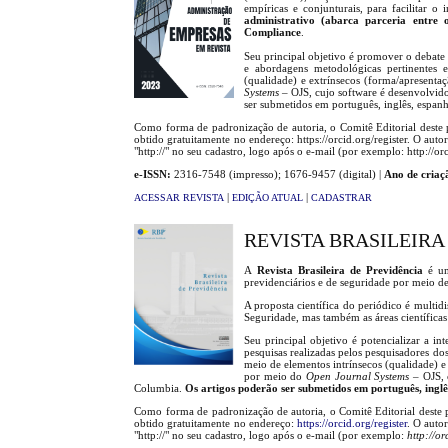
empíricas e conjunturais, para facilitar 
administrativo (abarca parceria entre 
Compliance
.
Seu principal objetivo é promover o debate n
e abordagens metodológicas pertinentes e
(qualidade) e extrínsecos (forma/apresentaç
Systems
– OJS, cujo software é desenvolvid
ser submetidos em português, inglês, espanho
Como forma de padronização de autoria, o Comitê Editorial deste
obtido gratuitamente no endereço: https://orcid.org/register. O au
"http://" no seu cadastro, logo após o e-mail (por exemplo: http:/
e-ISSN:
2316-7548 (impresso); 1676-9457 (digital) |
Ano de criaç
|
|
ACESSAR REVISTA
EDIÇÃO ATUAL
CADASTRAR
REVISTA BRASILEIRA
A
Revista Brasileira de Previdência
é uma
previdenciários e de seguridade por meio de 
A proposta científica do periódico é multidi
Seguridade, mas também as áreas científica
Seu principal objetivo é potencializar a i
pesquisas realizadas pelos pesquisadores dos
meio de elementos intrínsecos (qualidade) e 
por meio do
Open Journal Systems
– OJS, 
Columbia.
Os artigos poderão ser submetidos em português, inglês
Como forma de padronização de autoria, o Comitê Editorial deste
obtido gratuitamente no endereço:
https://orcid.org/register
. O auto
"http://" no seu cadastro, logo após o e-mail (por exemplo:
http://o