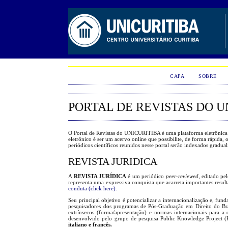
CAPA
SOBRE
PORTAL DE REVISTAS DO U
O Portal de Revistas do UNICURITIBA é uma plataforma eletrônica qu
eletrônico
é ser um acervo online que possibilite, de forma rápida, o 
periódicos científicos reunidos nesse portal serão indexados gradua
REVISTA JURIDICA
A
REVISTA JURÍDICA
é um periódico
peer-reviewed
, editado p
representa uma expressiva conquista que acarreta importantes resul
conduta (click here).
Seu principal objetivo é potencializar a internacionalização e, fun
pesquisadores dos programas de Pós-Graduação em Direito do Brasil
extrínsecos (forma/apresentação) e normas internacionais para a 
desenvolvido pelo grupo de pesquisa Public Knowledge Project (
italiano e francês.