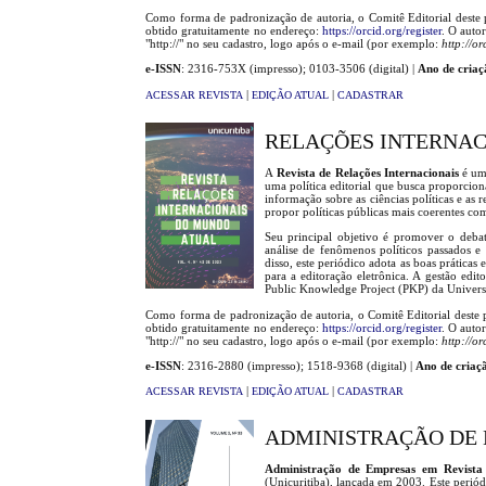
Como forma de padronização de autoria, o Comitê Editorial deste
obtido gratuitamente no endereço:
https://orcid.org/register
. O auto
"http://" no seu cadastro, logo após o e-mail (por exemplo:
http://o
e-ISSN
: 2316-753X (impresso); 0103-3506 (digital) |
Ano de criaç
|
|
ACESSAR REVISTA
EDIÇÃO ATUAL
CADASTRAR
RELAÇÕES INTERNAC
A
Revista de Relações Internacionais
é um
uma política editorial que busca proporciona
informação sobre as ciências políticas e as
propor políticas públicas mais coerentes co
Seu principal objetivo é promover o debate
análise de fenômenos políticos passados e 
disso, este periódico adota as boas práticas
para a editoração eletrônica. A gestão edit
Public Knowledge Project (PKP) da Univers
Como forma de padronização de autoria, o Comitê Editorial deste
obtido gratuitamente no endereço:
https://orcid.org/register
. O auto
"http://" no seu cadastro, logo após o e-mail (por exemplo:
http://o
e-ISSN
: 2316-2880 (impresso); 1518-9368 (digital) |
Ano de criaç
|
|
ACESSAR REVISTA
EDIÇÃO ATUAL
CADASTRAR
ADMINISTRAÇÃO DE 
Administração de Empresas em Revista
(Unicuritiba), lançada em 2003. Este periódi