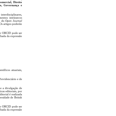
omercial, Direito
to, Governança e
interdisciplinares,
mentos intrínsecos
io do
Open Journal
Os artigos poderão
dor ORCID pode ser
nhada da expressão
tíficos atuariais,
Previdenciário e de
 e a divulgação de
cas editoriais, por
itorial é realizada
rsidade de British
dor ORCID pode ser
nhada da expressão