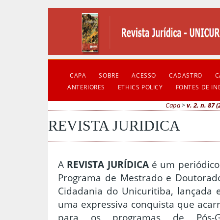
CAPA
SOBRE
ACESSO
CADASTRO
C
ANTERIORES
ETHICS POLICY
FONTES DE I
Capa
>
v. 2, n. 87 
REVISTA JURIDICA
A
REVISTA JURÍDICA
é um periódic
Programa de Mestrado e Doutorado
Cidadania do Unicuritiba, lançada
uma expressiva conquista que acarr
para os programas de Pós-Gra