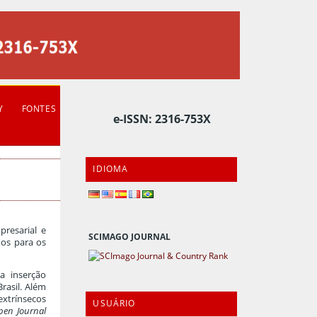
Y
FONTES
e-ISSN: 2316-753X
IDIOMA
resarial e
SCIMAGO JOURNAL
dos para os
a inserção
rasil. Além
xtrínsecos
USUÁRIO
pen Journal