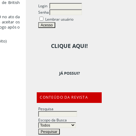
de British
Login
Senha
D no ato da
Lembrar usuário
 aceitar os
logo após o
eito)
CLIQUE AQUI!
JÁ POSSUI?
CONTEÚDO DA REVISTA
Pesquisa
Escopo da Busca