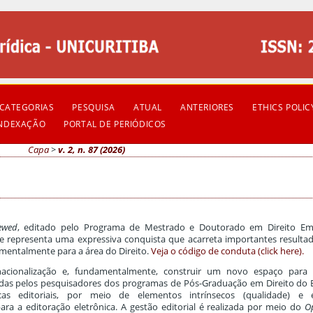
CATEGORIAS
PESQUISA
ATUAL
ANTERIORES
ETHICS POLIC
INDEXAÇÃO
PORTAL DE PERIÓDICOS
Capa
>
v. 2, n. 87 (2026)
iewed
, editado pelo Programa de Mestrado e Doutorado em Direito Emp
ue representa uma expressiva conquista que acarreta importantes resulta
mentalmente para a área do Direito.
Veja o código de conduta (click here).
ernacionalização e, fundamentalmente, construir um novo espaço para 
zadas pelos pesquisadores dos programas de Pós-Graduação em Direito do B
as editoriais, por meio de elementos intrínsecos (qualidade) e e
ra a editoração eletrônica. A gestão editorial é realizada por meio do
O