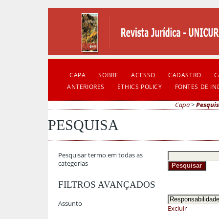
CAPA
SOBRE
ACESSO
CADASTRO
C
ANTERIORES
ETHICS POLICY
FONTES DE I
Capa
>
Pesqui
PESQUISA
Pesquisar termo em todas as
categorias
FILTROS AVANÇADOS
Assunto
Excluir