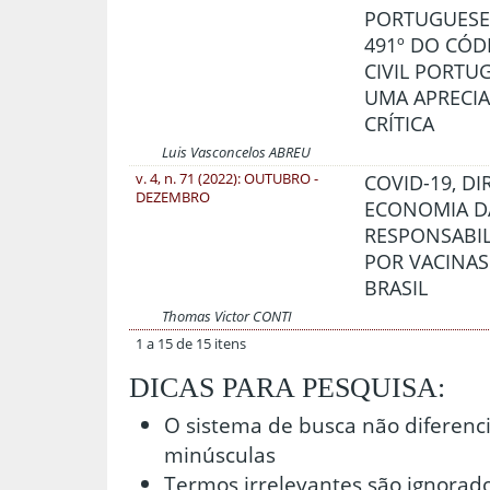
PORTUGUESES
491º DO CÓD
CIVIL PORTUG
UMA APRECI
CRÍTICA
Luis Vasconcelos ABREU
v. 4, n. 71 (2022): OUTUBRO -
COVID-19, DI
DEZEMBRO
ECONOMIA D
RESPONSABI
POR VACINA
BRASIL
Thomas Victor CONTI
1 a 15 de 15 itens
DICAS PARA PESQUISA:
O sistema de busca não diferenc
minúsculas
Termos irrelevantes são ignorad