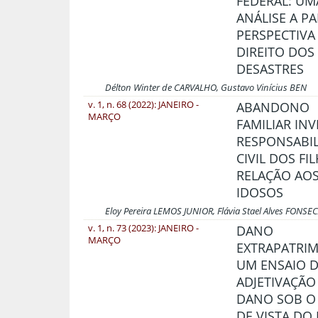
FEDERAL: UM
ANÁLISE A PA
PERSPECTIVA
DIREITO DOS
DESASTRES
Délton Winter de CARVALHO, Gustavo Vinícius BEN
v. 1, n. 68 (2022): JANEIRO -
ABANDONO
MARÇO
FAMILIAR INV
RESPONSABI
CIVIL DOS FI
RELAÇÃO AOS
IDOSOS
Eloy Pereira LEMOS JUNIOR, Flávia Stael Alves FONSE
v. 1, n. 73 (2023): JANEIRO -
DANO
MARÇO
EXTRAPATRIM
UM ENSAIO 
ADJETIVAÇÃO
DANO SOB O
DE VISTA DO