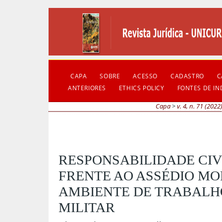
CAPA
SOBRE
ACESSO
CADASTRO
C
ANTERIORES
ETHICS POLICY
FONTES DE I
Capa
>
v. 4, n. 71 (2022
RESPONSABILIDADE CIV
FRENTE AO ASSÉDIO MO
AMBIENTE DE TRABALHO
MILITAR