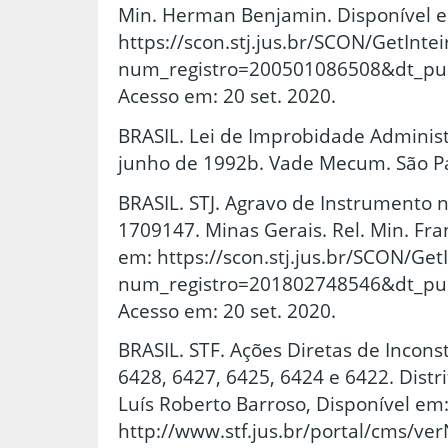
Min. Herman Benjamin. Disponível 
https://scon.stj.jus.br/SCON/GetInt
num_registro=200501086508&dt_pub
Acesso em: 20 set. 2020.
BRASIL. Lei de Improbidade Administr
junho de 1992b. Vade Mecum. São Pa
BRASIL. STJ. Agravo de Instrumento n
1709147. Minas Gerais. Rel. Min. Fra
em: https://scon.stj.jus.br/SCON/Ge
num_registro=201802748546&dt_pub
Acesso em: 20 set. 2020.
BRASIL. STF. Ações Diretas de Incons
6428, 6427, 6425, 6424 e 6422. Distri
Luís Roberto Barroso, Disponível em
http://www.stf.jus.br/portal/cms/ver