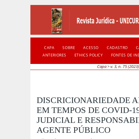
CAPA
SOBRE
ACESSO
CADASTRO
C
ANTERIORES
ETHICS POLICY
FONTES DE I
Capa
>
v. 3, n. 75 (2023
DISCRICIONARIEDADE A
EM TEMPOS DE COVID-1
JUDICIAL E RESPONSAB
AGENTE PÚBLICO