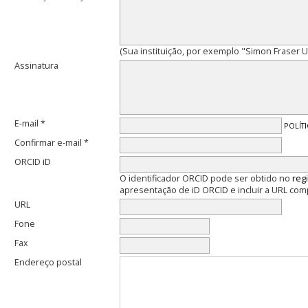
(Sua instituição, por exemplo "Simon Fraser Un
Assinatura
E-mail *
POLÍT
Confirmar e-mail *
ORCID iD
O identificador ORCID pode ser obtido no
reg
apresentação de iD ORCID e incluir a URL com
URL
Fone
Fax
Endereço postal