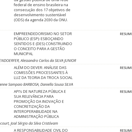
federal de ensino brasileira na
consecução dos 17 objetivos de
desenvolvimento sustentável
(ODS) da agenda 2030 da ONU.
EMPREENDEDORISMO NO SETOR
RESUM
PÚBLICO (ESP): ESBOÇANDO
SENTIDOS E (DES) CONSTRUINDO
O CONCEITO PARA A GESTÃO
MUNICIPAL
ENDOERFER, Alessandro Carlos da SILVA JUNIOR
ALÉM DO DEVER: ANÁLISE DAS
RESUM
COMISSÕES PROCESSANTES À
LUZ DA TEORIA DA TROCA SOCIAL
orenne Sampaio BARBOSA, Daniella Sousa SILVA
API’s DE NATUREZA PÚBLICA E
RESUM
SUA RELEVÂNCIA PARA
PROMOÇÃO DA INOVAÇÃO E
CONCRETIZAÇÃO DA
INTEROPERABILIDADE NA
ADMINISTRAÇÃO PÚBLICA
court, José Sérgio da Silva Cristóvam
A RESPONSABILIDADE CIVIL DO
RESUM