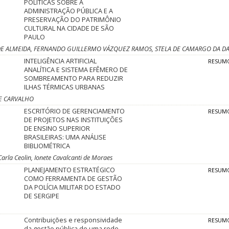
POLÍTICAS SOBRE A
ADMINISTRAÇÃO PÚBLICA E A
PRESERVAÇÃO DO PATRIMÔNIO
CULTURAL NA CIDADE DE SÃO
PAULO
 DE ALMEIDA, FERNANDO GUILLERMO VÁZQUEZ RAMOS, STELA DE CAMARGO DA DA
INTELIGÊNCIA ARTIFICIAL
RESUM
ANALÍTICA E SISTEMA EFÊMERO DE
SOMBREAMENTO PARA REDUZIR
ILHAS TÉRMICAS URBANAS
DE CARVALHO
ESCRITÓRIO DE GERENCIAMENTO
RESUM
DE PROJETOS NAS INSTITUIÇÕES
DE ENSINO SUPERIOR
BRASILEIRAS: UMA ANÁLISE
BIBLIOMÉTRICA
Carla Ceolin, Ionete Cavalcanti de Moraes
PLANEJAMENTO ESTRATÉGICO
RESUM
COMO FERRAMENTA DE GESTÃO
DA POLÍCIA MILITAR DO ESTADO
DE SERGIPE
Contribuições e responsividade
RESUM
da gestão pública de uma rede