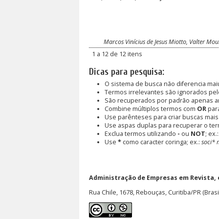
Marcos Vinícius de Jesus Miotto, Valter M
1 a 12 de 12 itens
Dicas para pesquisa:
O sistema de busca não diferencia mai
Termos irrelevantes são ignorados pel
São recuperados por padrão apenas a
Combine múltiplos termos com
OR
para
Use parênteses para criar buscas mais
Use aspas duplas para recuperar o ter
Exclua termos utilizando
-
ou
NOT
; ex.
Use
*
como caracter coringa; ex.:
soci* 
Administração de Empresas em Revista,
Rua Chile, 1678, Rebouças, Curitiba/PR (Brasi