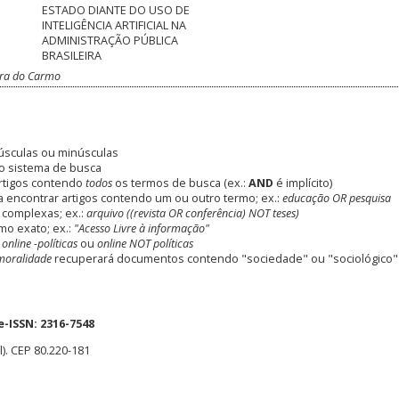
ESTADO DIANTE DO USO DE
INTELIGÊNCIA ARTIFICIAL NA
ADMINISTRAÇÃO PÚBLICA
BRASILEIRA
oura do Carmo
úsculas ou minúsculas
o sistema de busca
rtigos contendo
todos
os termos de busca (ex.:
AND
é implícito)
 encontrar artigos contendo um ou outro termo; ex.:
educação OR pesquisa
 complexas; ex.:
arquivo ((revista OR conferência) NOT teses)
mo exato; ex.:
"Acesso Livre à informação"
:
online -políticas
ou
online NOT políticas
moralidade
recuperará documentos contendo "sociedade" ou "sociológico"
e-ISSN:
2316-7548
l). CEP 80.220-181