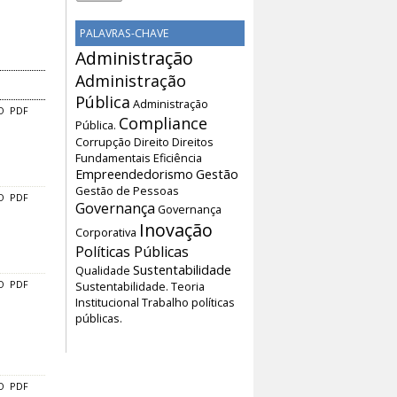
PALAVRAS-CHAVE
Administração
Administração
Pública
Administração
O
PDF
Compliance
Pública.
Corrupção
Direito
Direitos
Fundamentais
Eficiência
Empreendedorismo
Gestão
Gestão de Pessoas
O
PDF
Governança
Governança
Inovação
Corporativa
Políticas Públicas
Sustentabilidade
Qualidade
Sustentabilidade.
Teoria
O
PDF
Institucional
Trabalho
políticas
públicas.
O
PDF