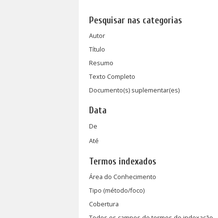
Pesquisar nas categorias
Autor
Título
Resumo
Texto Completo
Documento(s) suplementar(es)
Data
De
Até
Termos indexados
Área do Conhecimento
Tipo (método/foco)
Cobertura
Todos os campos de termos de indexação