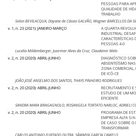
PESSOAS PARA AP
QUALIDADE DE VID
TRABALHO
Solon BEVILACQUA, Dayane de Cássia GALVÃO, Wagner BARCELLOS DA SI
v. 1, n. 23 (2021): JANEIRO-MARÇO
A QUARTA REVOL
INDUSTRIAL: DESAF
CARACTERÍSTICAS 
PESSOAS 4.0
Lucelia Mildemberger, Jusirmar Alves da Cruz, Claudemir Melo
v. 2, n. 20 (2020): ABRIL-JUNHO
DIAGNÓSTICO SOB
ABSENTEÍSMO NAS
ZONA COMERCIAL, 
DE ICÓ-CE
JOÃO JOSÉ ANSELMO DOS SANTOS, THAYS PINHEIRO RODRIGUES
v. 2, n. 20 (2020): ABRIL-JUNHO
RECRUTAMENTO E 
ESTUDO DE UM M
EFICIENTE
SANDRA MARA BRAGAGNOLO, ROSANGELA TORTATO NARLOC, ADRIELI C
v. 2, n. 20 (2020): ABRIL-JUNHO
PROGRAMA DE EST
EMPRESA ALFA S/A
DE CASO SOBRE O
TRANSFORMAR
CARLOS ANTONIO FURTADO DUTRA, SÂMMYA GARCIA CAMELO