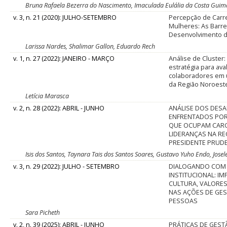
Bruna Rafaela Bezerra do Nascimento, Imaculada Eulália da Costa Guimar
v. 3, n. 21 (2020): JULHO-SETEMBRO
Percepção de Carr
Mulheres: As Barre
Desenvolvimento d
Larissa Nardes, Shalimar Gallon, Eduardo Rech
v. 1, n. 27 (2022): JANEIRO - MARÇO
Análise de Cluster
estratégia para aval
colaboradores em 
da Região Noroest
Letícia Marasca
v. 2, n. 28 (2022): ABRIL - JUNHO
ANÁLISE DOS DESA
ENFRENTADOS PO
QUE OCUPAM CAR
LIDERANÇAS NA RE
PRESIDENTE PRUD
Isis dos Santos, Taynara Tais dos Santos Soares, Gustavo Yuho Endo, Jose
v. 3, n. 29 (2022): JULHO - SETEMBRO
DIALOGANDO COM 
INSTITUCIONAL: I
CULTURA, VALORES
NAS AÇÕES DE GE
PESSOAS
Sara Picheth
v. 2, n. 39 (2025): ABRIL - JUNHO
PRÁTICAS DE GEST