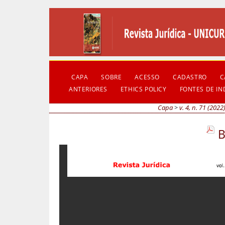
CAPA
SOBRE
ACESSO
CADASTRO
C
ANTERIORES
ETHICS POLICY
FONTES DE I
Capa
>
v. 4, n. 71 (2022
B