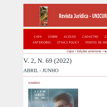
CAPA
SOBRE
ACESSO
CADASTRO
C
ANTERIORES
ETHICS POLICY
FONTES DE I
Capa
>
Edições anteriores
>
v
V. 2, N. 69 (2022)
ABRIL - JUNHO
SUMÁRIO