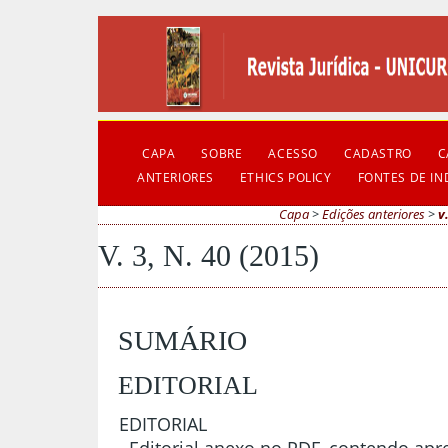
CAPA
SOBRE
ACESSO
CADASTRO
C
ANTERIORES
ETHICS POLICY
FONTES DE I
Capa
>
Edições anteriores
>
v
V. 3, N. 40 (2015)
SUMÁRIO
EDITORIAL
EDITORIAL
Editorial anexo no PDF, contendo apr