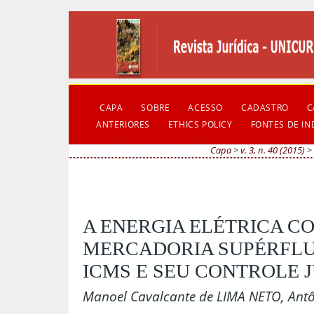
CAPA
SOBRE
ACESSO
CADASTRO
C
ANTERIORES
ETHICS POLICY
FONTES DE I
Capa
>
v. 3, n. 40 (2015)
>
A ENERGIA ELÉTRICA C
MERCADORIA SUPÉRFLUA
ICMS E SEU CONTROLE 
Manoel Cavalcante de LIMA NETO, Antô