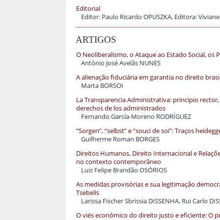
Editorial
Editor: Paulo Ricardo OPUSZKA, Editora: Vivi
ARTIGOS
O Neoliberalismo, o Ataque ao Estado Social, os
António José Avelãs NUNES
A alienação fiduciária em garantia no direito brasi
Marta BORSOI
La Transparencia Administrativa: principio rector,
derechos de los administrados
Fernando García-Moreno RODRÍGUEZ
“Sorgen”, “selbst” e “souci de soi”: Traços heide
Guilherme Roman BORGES
Direitos Humanos, Direito Internacional e Relações
no contexto contemporâneo
Luiz Felipe Brandão OSÓRIOS
As medidas provisórias e sua legitimação democr
Tsebelis
Larissa Fischer Sbrissia DISSENHA, Rui Carlo D
O viés econômico do direito justo e eficiente: O p