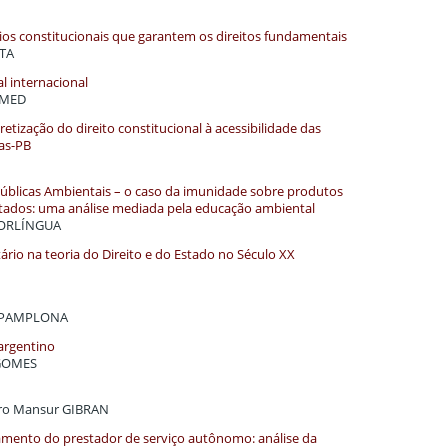
cípios constitucionais que garantem os direitos fundamentais
STA
l internacional
MAMED
etização do direito constitucional à acessibilidade das
ras-PB
s Públicas Ambientais – o caso da imunidade sobre produtos
tados: uma análise mediada pela educação ambiental
PORLÍNGUA
ário na teoria do Direito e do Estado no Século XX
ne PAMPLONA
 argentino
 GOMES
dro Mansur GIBRAN
gamento do prestador de serviço autônomo: análise da