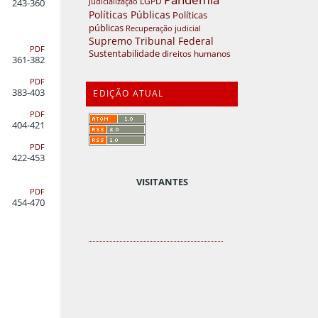
LGPD
Judicialização
243-360
Políticas Públicas
Políticas
públicas
Recuperação judicial
Supremo Tribunal Federal
PDF
Sustentabilidade
direitos humanos
361-382
PDF
383-403
EDIÇÃO ATUAL
PDF
404-421
PDF
422-453
VISITANTES
PDF
454-470