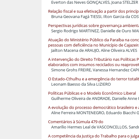
Everton das Neves GONÇALVES, Joana STELZER
Relação fiscal e sua efetivação a partir dos prin
Bruna Geovana Fagá TIESSI, Ilton Garcia da CO
Perspectivas jurídicas sobre governança ambienta
Sergio Rodrigo MARTINEZ, Danielle de Ouro 
Atuação do Ministério Público da Paraíba na concr
pessoas com deficiência no Município de Cajazei
Jailton Macena de ARAUJO, Aline Oliveira ALVES
A intervenção do Direito Tributário nas Política
elaborados com insumos reciclados ou reaprovei
Simone Grohs FREIRE, Vanessa Hernandez CA
O Estado-Cthulhu e a emergência do terror totalit
Leonam Baesso da Silva LIZIERO
Políticas Públicas e o Modelo Econômico Liberal
Guilherme Oliveira de ANDRADE, Danielle An
A evolução do processo democrático brasileiro e
Aline Ferreira MONTENEGRO, Eduardo Biacchi
Comentários à Súmula 479 do
Amarílio Hermes Leal de VASCONCELLOS, San
A competência da Justiça do Trabalho para o jul