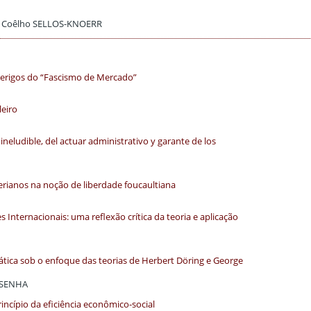
ane Coêlho SELLOS-KNOERR
 Perigos do “Fascismo de Mercado”
leiro
 ineludible, del actuar administrativo y garante de los
ggerianos na noção de liberdade foucaultiana
 Internacionais: uma reflexão crítica da teoria e aplicação
ática sob o enfoque das teorias de Herbert Döring e George
ISSENHA
rincípio da eficiência econômico-social