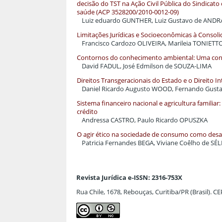
decisão do TST na Ação Civil Pública do Sindicat
saúde (ACP 3528200/2010-0012-09)
Luiz eduardo GUNTHER, Luiz Gustavo de AND
Limitações Jurídicas e Socioeconômicas à Consoli
Francisco Cardozo OLIVEIRA, Marileia TONIETT
Contornos do conhecimento ambiental: Uma contr
David FADUL, José Edmilson de SOUZA-LIMA
Direitos Transgeracionais do Estado e o Direito In
Daniel Ricardo Augusto WOOD, Fernando Gus
Sistema financeiro nacional e agricultura familiar
crédito
Andressa CASTRO, Paulo Ricardo OPUSZKA
O agir ético na sociedade de consumo como desaf
Patricia Fernandes BEGA, Viviane Coêlho de 
Revista Jurídica e-ISSN: 2316-753X
Rua Chile, 1678, Rebouças, Curitiba/PR (Brasil). C