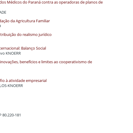
o dos Médicos do Paraná contra as operadoras de planos de
RADE
dação da Agricultura Familiar
O
ibuição do realismo jurídico
ternacional: Balanço Social
tavo KNOERR
: inovações, benefícios e limites ao cooperativismo de
io à atividade empresarial
SÉLLOS-KNOERR
EP 80.220-181