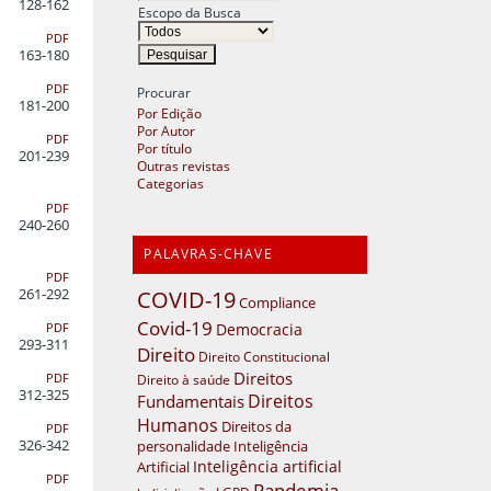
128-162
Escopo da Busca
PDF
163-180
PDF
Procurar
181-200
Por Edição
Por Autor
PDF
Por título
201-239
Outras revistas
Categorias
PDF
240-260
PALAVRAS-CHAVE
PDF
COVID-19
261-292
Compliance
Covid-19
Democracia
PDF
293-311
Direito
Direito Constitucional
Direitos
Direito à saúde
PDF
312-325
Direitos
Fundamentais
Humanos
Direitos da
PDF
326-342
personalidade
Inteligência
Inteligência artificial
Artificial
PDF
Pandemia