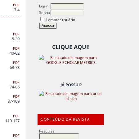
PDF
Login
3-4
Senha
Lembrar usuário
PDF
5-39
CLIQUE AQUI!
PDF
40-62
PDF
63-73
PDF
JÁ POSSUI?
74-86
PDF
87-109
PDF
CONTEÚDO DA REVISTA
110-127
Pesquisa
PDF