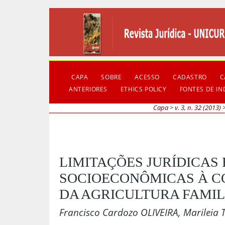
CAPA
SOBRE
ACESSO
CADASTRO
C
ANTERIORES
ETHICS POLICY
FONTES DE I
Capa
>
v. 3, n. 32 (2013)
LIMITAÇÕES JURÍDICAS 
SOCIOECONÔMICAS À 
DA AGRICULTURA FAMIL
Francisco Cardozo OLIVEIRA, Marileia