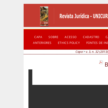
CAPA
SOBRE
ACESSO
CADASTRO
C
ANTERIORES
ETHICS POLICY
FONTES DE I
Capa
>
v. 3, n. 32 (2013)
B