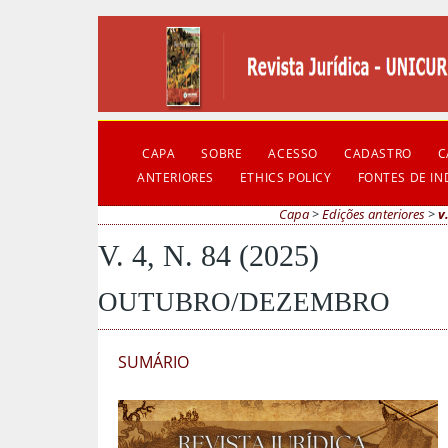
CAPA
SOBRE
ACESSO
CADASTRO
C
ANTERIORES
ETHICS POLICY
FONTES DE I
Capa
>
Edições anteriores
>
v
V. 4, N. 84 (2025)
OUTUBRO/DEZEMBRO
SUMÁRIO