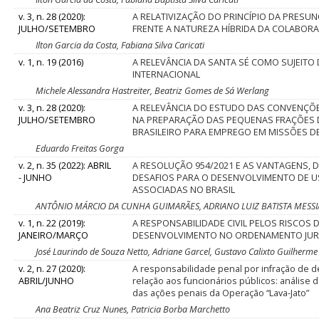
v. 3, n. 28 (2020):
A RELATIVIZAÇÃO DO PRINCÍPIO DA PRESU
JULHO/SETEMBRO
FRENTE A NATUREZA HÍBRIDA DA COLABOR
Ilton Garcia da Costa, Fabiana Silva Caricati
v. 1, n. 19 (2016)
A RELEVÂNCIA DA SANTA SÉ COMO SUJEITO 
INTERNACIONAL
Michele Alessandra Hastreiter, Beatriz Gomes de Sá Werlang
v. 3, n. 28 (2020):
A RELEVÂNCIA DO ESTUDO DAS CONVENÇÕE
JULHO/SETEMBRO
NA PREPARAÇÃO DAS PEQUENAS FRAÇÕES 
BRASILEIRO PARA EMPREGO EM MISSÕES D
Eduardo Freitas Gorga
v. 2, n. 35 (2022): ABRIL
A RESOLUÇÃO 954/2021 E AS VANTAGENS, 
- JUNHO
DESAFIOS PARA O DESENVOLVIMENTO DE US
ASSOCIADAS NO BRASIL
ANTÔNIO MÁRCIO DA CUNHA GUIMARÃES, ADRIANO LUIZ BATISTA MESSIA
v. 1, n. 22 (2019):
A RESPONSABILIDADE CIVIL PELOS RISCOS 
JANEIRO/MARÇO
DESENVOLVIMENTO NO ORDENAMENTO JURÍ
José Laurindo de Souza Netto, Adriane Garcel, Gustavo Calixto Guilherme
v. 2, n. 27 (2020):
A responsabilidade penal por infração de 
ABRIL/JUNHO
relação aos funcionários públicos: análise 
das ações penais da Operação “Lava-Jato”
Ana Beatriz Cruz Nunes, Patricia Borba Marchetto