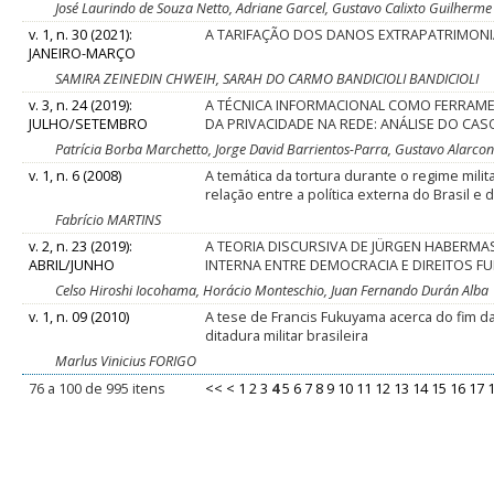
José Laurindo de Souza Netto, Adriane Garcel, Gustavo Calixto Guilherme
v. 1, n. 30 (2021):
A TARIFAÇÃO DOS DANOS EXTRAPATRIMONI
JANEIRO-MARÇO
SAMIRA ZEINEDIN CHWEIH, SARAH DO CARMO BANDICIOLI BANDICIOLI
v. 3, n. 24 (2019):
A TÉCNICA INFORMACIONAL COMO FERRAM
JULHO/SETEMBRO
DA PRIVACIDADE NA REDE: ANÁLISE DO CAS
Patrícia Borba Marchetto, Jorge David Barrientos-Parra, Gustavo Alarco
v. 1, n. 6 (2008)
A temática da tortura durante o regime milita
relação entre a política externa do Brasil e
Fabrício MARTINS
v. 2, n. 23 (2019):
A TEORIA DISCURSIVA DE JÜRGEN HABERMA
ABRIL/JUNHO
INTERNA ENTRE DEMOCRACIA E DIREITOS 
Celso Hiroshi Iocohama, Horácio Monteschio, Juan Fernando Durán Alba
v. 1, n. 09 (2010)
A tese de Francis Fukuyama acerca do fim da 
ditadura militar brasileira
Marlus Vinicius FORIGO
76 a 100 de 995 itens
<<
<
1
2
3
4
5
6
7
8
9
10
11
12
13
14
15
16
17