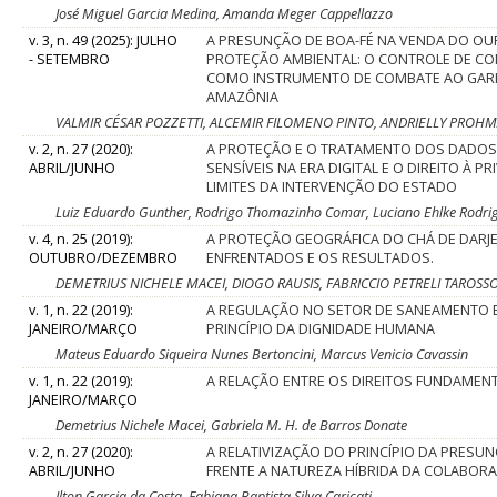
José Miguel Garcia Medina, Amanda Meger Cappellazzo
v. 3, n. 49 (2025): JULHO
A PRESUNÇÃO DE BOA-FÉ NA VENDA DO OU
- SETEMBRO
PROTEÇÃO AMBIENTAL: O CONTROLE DE CO
COMO INSTRUMENTO DE COMBATE AO GARI
AMAZÔNIA
VALMIR CÉSAR POZZETTI, ALCEMIR FILOMENO PINTO, ANDRIELLY PROH
v. 2, n. 27 (2020):
A PROTEÇÃO E O TRATAMENTO DOS DADOS
ABRIL/JUNHO
SENSÍVEIS NA ERA DIGITAL E O DIREITO À P
LIMITES DA INTERVENÇÃO DO ESTADO
Luiz Eduardo Gunther, Rodrigo Thomazinho Comar, Luciano Ehlke Rodri
v. 4, n. 25 (2019):
A PROTEÇÃO GEOGRÁFICA DO CHÁ DE DARJE
OUTUBRO/DEZEMBRO
ENFRENTADOS E OS RESULTADOS.
DEMETRIUS NICHELE MACEI, DIOGO RAUSIS, FABRICCIO PETRELI TAROSS
v. 1, n. 22 (2019):
A REGULAÇÃO NO SETOR DE SANEAMENTO B
JANEIRO/MARÇO
PRINCÍPIO DA DIGNIDADE HUMANA
Mateus Eduardo Siqueira Nunes Bertoncini, Marcus Venicio Cavassin
v. 1, n. 22 (2019):
A RELAÇÃO ENTRE OS DIREITOS FUNDAMENT
JANEIRO/MARÇO
Demetrius Nichele Macei, Gabriela M. H. de Barros Donate
v. 2, n. 27 (2020):
A RELATIVIZAÇÃO DO PRINCÍPIO DA PRESU
ABRIL/JUNHO
FRENTE A NATUREZA HÍBRIDA DA COLABOR
Ilton Garcia da Costa, Fabiana Baptista Silva Caricati