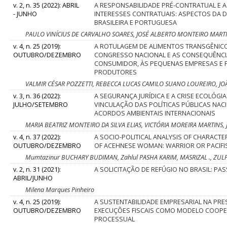
v. 2, n. 35 (2022): ABRIL
A RESPONSABILIDADE PRÉ-CONTRATUAL E A
- JUNHO
INTERESSES CONTRATUAIS: ASPECTOS DA 
BRASILEIRA E PORTUGUESA
PAULO VINÍCIUS DE CARVALHO SOARES, JOSÉ ALBERTO MONTEIRO MARTINS
v. 4, n. 25 (2019):
A ROTULAGEM DE ALIMENTOS TRANSGÊNIC
OUTUBRO/DEZEMBRO
CONGRESSO NACIONAL E AS CONSEQUÊNCI
CONSUMIDOR, ÀS PEQUENAS EMPRESAS E
PRODUTORES
VALMIR CÉSAR POZZETTI, REBECCA LUCAS CAMILO SUANO LOUREIRO, J
v. 3, n. 36 (2022):
A SEGURANÇA JURÍDICA E A CRISE ECOLÓGIA
JULHO/SETEMBRO
VINCULAÇÃO DAS POLÍTICAS PÚBLICAS NAC
ACORDOS AMBIENTAIS INTERNACIONAIS
MARIA BEATRIZ MONTEIRO DA SILVA ELIAS, VICTÓRIA MOREIRA MARTINS, 
v. 4, n. 37 (2022):
A SOCIO-POLITICAL ANALYSIS OF CHARACT
OUTUBRO/DEZEMBRO
OF ACEHNESE WOMAN: WARRIOR OR PACIFIS
Mumtazinur BUCHARY BUDIMAN, Zahlul PASHA KARIM, MASRIZAL ., ZULF
v. 2, n. 31 (2021):
A SOLICITAÇÃO DE REFÚGIO NO BRASIL: PA
ABRIL/JUNHO
Milena Marques Pinheiro
v. 4, n. 25 (2019):
A SUSTENTABILIDADE EMPRESARIAL NA PRE
OUTUBRO/DEZEMBRO
EXECUÇÕES FISCAIS COMO MODELO COOPE
PROCESSUAL