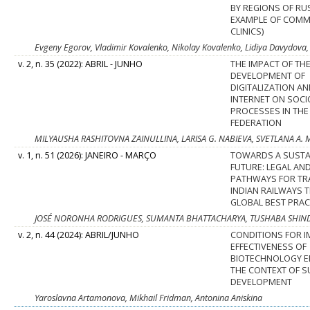
BY REGIONS OF RU
EXAMPLE OF COMM
CLINICS)
Evgeny Egorov, Vladimir Kovalenko, Nikolay Kovalenko, Lidiya Davydo
v. 2, n. 35 (2022): ABRIL - JUNHO
THE IMPACT OF TH
DEVELOPMENT OF
DIGITALIZATION AN
INTERNET ON SOC
PROCESSES IN THE
FEDERATION
MILYAUSHA RASHITOVNA ZAINULLINA, LARISA G. NABIEVA, SVETLANA A
v. 1, n. 51 (2026): JANEIRO - MARÇO
TOWARDS A SUSTA
FUTURE: LEGAL AN
PATHWAYS FOR T
INDIAN RAILWAYS
GLOBAL BEST PRAC
JOSÉ NORONHA RODRIGUES, SUMANTA BHATTACHARYA, TUSHABA SHINDE
v. 2, n. 44 (2024): ABRIL/JUNHO
CONDITIONS FOR 
EFFECTIVENESS OF
BIOTECHNOLOGY E
THE CONTEXT OF S
DEVELOPMENT
Yaroslavna Artamonova, Mikhail Fridman, Antonina Aniskina