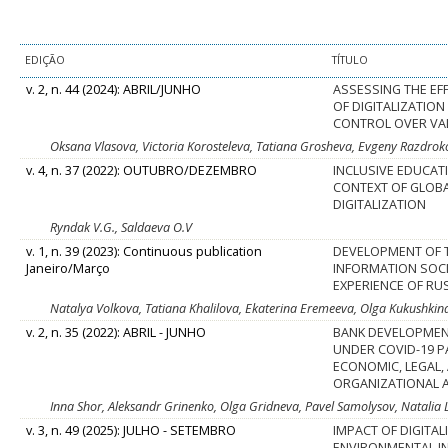
EDIÇÃO
TÍTULO
v. 2, n. 44 (2024): ABRIL/JUNHO
ASSESSING THE EF
OF DIGITALIZATION
CONTROL OVER VA
Oksana Vlasova, Victoria Korosteleva, Tatiana Grosheva, Evgeny Razdro
v. 4, n. 37 (2022): OUTUBRO/DEZEMBRO
INCLUSIVE EDUCATI
CONTEXT OF GLOB
DIGITALIZATION
Ryndak V.G., Saldaeva O.V
v. 1, n. 39 (2023): Continuous publication
DEVELOPMENT OF 
Janeiro/Março
INFORMATION SOCI
EXPERIENCE OF RU
Natalya Volkova, Tatiana Khalilova, Ekaterina Eremeeva, Olga Kukushkin
v. 2, n. 35 (2022): ABRIL - JUNHO
BANK DEVELOPMENT
UNDER COVID-19 P
ECONOMIC, LEGAL,
ORGANIZATIONAL 
Inna Shor, Aleksandr Grinenko, Olga Gridneva, Pavel Samolysov, Natalia 
v. 3, n. 49 (2025): JULHO - SETEMBRO
IMPACT OF DIGITAL
ENVIRONMENTAL I