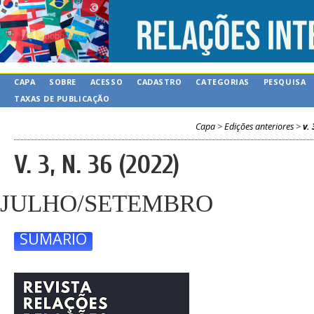
CAPA
SOBRE
ACESSO
CADASTRO
CATEGORIAS
PESQUISA
TAXAS DE PUBLICAÇÃO
Capa
>
Edições anteriores
>
v. 
V. 3, N. 36 (2022)
JULHO/SETEMBRO
SUMÁRIO