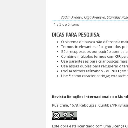
Vadim Avdeev, Olga Avdeeva, Stanislav Roze
1 a 5 de 5 itens
DICAS PARA PESQUISA:
O sistema de busca não diferencia mai
Termos irrelevantes são ignorados pel
São recuperados por padrão apenas a
Combine múltiplos termos com
OR
para
Use parênteses para criar buscas mais
Use aspas duplas para recuperar o ter
Exclua termos utilizando
-
ou
NOT
; ex.
Use
*
como caracter coringa; ex.:
soci* 
Revista Relações Internacionais do Mundo
Rua Chile, 1678, Rebouças, Curitiba/PR (Brasi
Este obra está licenciado com uma Licença
C