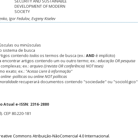
SECURITY AND SUSTAINABLE
DEVELOPMENT OF MODERN
SOCIETY
nko, Igor Fedulov, Evgeny Kiselev
úsculas ou minúsculas
o sistema de busca
rtigos contendo
todos
os termos de busca (ex.:
AND
é implícito)
 encontrar artigos contendo um ou outro termo; ex.:
educação OR pesquisa
 complexas; ex.:
arquivo ((revista OR conferência) NOT teses)
mo exato; ex.:
"Acesso Livre à informação"
:
online -políticas
ou
online NOT políticas
moralidade
recuperará documentos contendo "sociedade" ou "sociológico"
 Atual e-ISSN: 2316-2880
l). CEP 80.220-181
reative Commons Atribuição-NãoComercial 4.0 Internacional
.