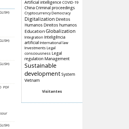
Artificial intelligence
COVID-19
China
Criminal proceedings
Cryptocurrency
Democracy
GLISH)
Digitalization
Direitos
Humanos
Direitos humanos
Globalization
Education
Inteligência
Integration
GLISH)
artificial
International law
Investments
Legal
Legal
consciousness
regulation
Management
Sustainable
GLISH)
development
System
Vietnam
O
PDF
Visitantes
nsour
GLISH)