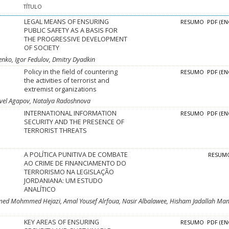
TÍTULO
LEGAL MEANS OF ENSURING
RESUMO
PDF (EN
PUBLIC SAFETY AS A BASIS FOR
THE PROGRESSIVE DEVELOPMENT
OF SOCIETY
enko, Igor Fedulov, Dmitry Dyadkin
Policy in the field of countering
RESUMO
PDF (EN
the activities of terrorist and
extremist organizations
vel Agapov, Natalya Radoshnova
INTERNATIONAL INFORMATION
RESUMO
PDF (EN
SECURITY AND THE PRESENCE OF
TERRORIST THREATS
A POLÍTICA PUNITIVA DE COMBATE
RESUM
AO CRIME DE FINANCIAMENTO DO
TERRORISMO NA LEGISLAÇÃO
JORDANIANA: UM ESTUDO
ANALÍTICO
ed Mohmmed Hejazi, Amal Yousef Alrfoua, Nasir Albalawee, Hisham Jadallah Ma
KEY AREAS OF ENSURING
RESUMO
PDF (EN