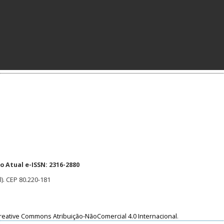
 Atual e-ISSN: 2316-2880
l). CEP 80.220-181
reative Commons Atribuição-NãoComercial 4.0 Internacional
.