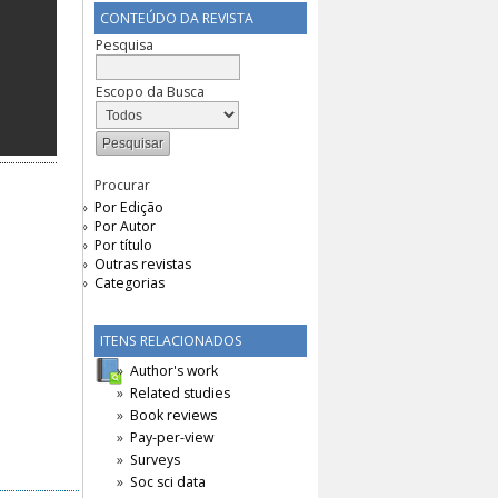
CONTEÚDO DA REVISTA
Pesquisa
Escopo da Busca
Procurar
Por Edição
Por Autor
Por título
Outras revistas
Categorias
ITENS RELACIONADOS
Author's work
Related studies
Book reviews
Pay-per-view
Surveys