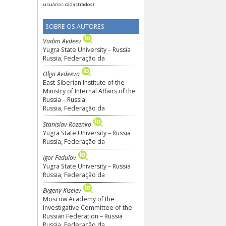
(Restrito a usuários cadastrados)
E-mail ao autor
(Restrito a
usuários cadastrados)
SOBRE OS AUTORES
Vadim Avdeev
Yugra State University – Russia
Russia, Federação da
Olga Avdeeva
East-Siberian Institute of the
Ministry of Internal Affairs of the
Russia – Russia
Russia, Federação da
Stanislav Rozenko
Yugra State University – Russia
Russia, Federação da
Igor Fedulov
Yugra State University – Russia
Russia, Federação da
Evgeny Kiselev
Moscow Academy of the
Investigative Committee of the