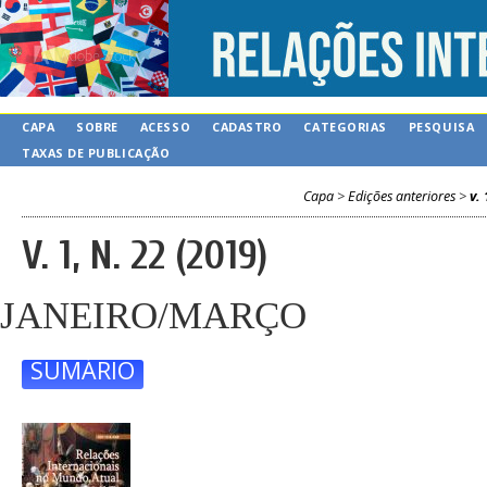
CAPA
SOBRE
ACESSO
CADASTRO
CATEGORIAS
PESQUISA
TAXAS DE PUBLICAÇÃO
Capa
>
Edições anteriores
>
v. 
V. 1, N. 22 (2019)
JANEIRO/MARÇO
SUMÁRIO