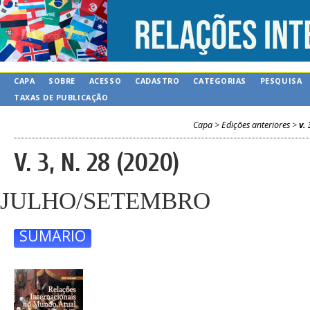
CAPA
SOBRE
ACESSO
CADASTRO
CATEGORIAS
PESQUISA
TAXAS DE PUBLICAÇÃO
Capa
>
Edições anteriores
>
v. 
V. 3, N. 28 (2020)
JULHO/SETEMBRO
SUMÁRIO