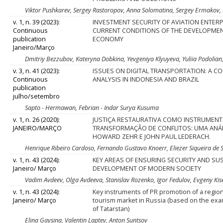
Viktor Pushkarev, Sergey Rastoropov, Anna Solomatina, Sergey Ermako
v. 1, n. 39 (2023):
INVESTMENT SECURITY OF AVIATION ENTERP
Continuous
CURRENT CONDITIONS OF THE DEVELOPME
publication
ECONOMY
Janeiro/Março
Dmitriy Bezzubov, Kateryna Dobkina, Yevgeniya Klyuyeva, Yuliia Podolia
v. 3, n. 41 (2023):
ISSUES ON DIGITAL TRANSPORTATION: A C
Continuous
ANALYSIS IN INDONESIA AND BRAZIL
publication
julho/setembro
Sapto - Hermawan, Febrian - Indar Surya Kusuma
v. 1, n. 26 (2020):
JUSTIÇA RESTAURATIVA COMO INSTRUMENT
JANEIRO/MARÇO
TRANSFORMAÇÃO DE CONFLITOS: UMA ANÁLI
HOWARD ZEHR E JOHN PAUL LEDERACH.
Henrique Ribeiro Cardoso, Fernando Gustavo Knoerr, Eliezer Siqueira de 
v. 1, n. 43 (2024):
KEY AREAS OF ENSURING SECURITY AND SU
Janeiro/ Março
DEVELOPMENT OF MODERN SOCIETY
Vadim Avdeev, Olga Avdeeva, Stanislav Rozenko, Igor Fedulov, Evgeny Kis
v. 1, n. 43 (2024):
Key instruments of PR promotion of a region
Janeiro/ Março
tourism market in Russia (based on the exa
of Tatarstan)
Elina Gaysina, Valentin Laptev, Anton Suntsov