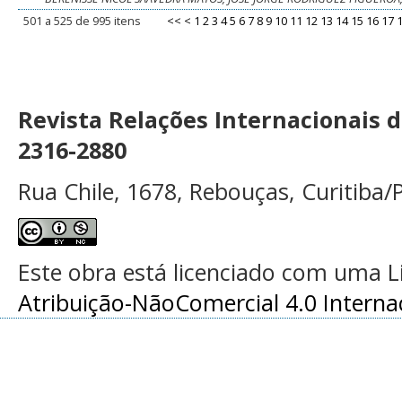
501 a 525 de 995 itens
<<
<
1
2
3
4
5
6
7
8
9
10
11
12
13
14
15
16
17
Revista Relações Internacionais 
2316-2880
Rua Chile, 1678, Rebouças, Curitiba/P
Este obra está licenciado com uma 
Atribuição-NãoComercial 4.0 Interna