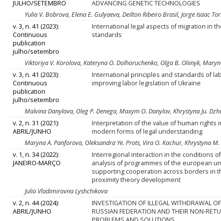
JULHO/SETEMBRO
ADVANCING GENETIC TECHNOLOGIES
Yulia V. Bobrova, Elena E. Gulyaeva, Deilton Ribeiro Brasil, Jorge Isaac T
v. 3, n. 41 (2023):
International legal aspects of migration in t
Continuous
standards
publication
julho/setembro
Viktoriya V. Korolova, Kateryna O. Dolhoruchenko, Olga B. Oliinyk, Maryna
v. 3, n. 41 (2023):
International principles and standards of lab
Continuous
improving labor legislation of Ukraine
publication
julho/setembro
Malvina Danylova, Oleg P. Denega, Maxym O. Danylov, Khrystyna Ju. Dzh
v. 2, n. 31 (2021):
Interpretation of the value of human rights i
ABRIL/JUNHO
modern forms of legal understanding
Maryna A. Panforova, Оleksandra Ye. Prots, Vira O. Kachur, Khrystyna M
v. 1, n. 34 (2022):
Interregional interaction in the conditions of 
JANEIRO-MARÇO
analysis of programmes of the european uni
supporting cooperation across borders in t
proximity theory development
Julia Vladimirovna Lyshchikova
v. 2, n. 44 (2024):
INVESTIGATION OF ILLEGAL WITHDRAWAL O
ABRIL/JUNHO
RUSSIAN FEDERATION AND THEIR NON-RET
PROBLEMS AND SOLUTIONS