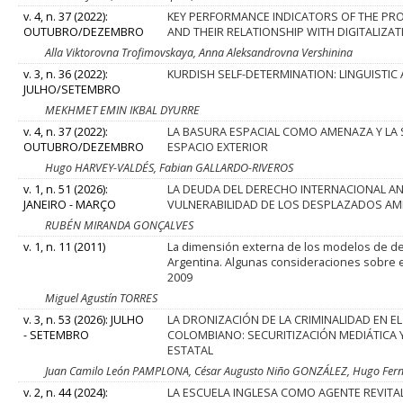
v. 4, n. 37 (2022):
KEY PERFORMANCE INDICATORS OF THE P
OUTUBRO/DEZEMBRO
AND THEIR RELATIONSHIP WITH DIGITALIZA
Alla Viktorovna Trofimovskaya, Anna Aleksandrovna Vershinina
v. 3, n. 36 (2022):
KURDISH SELF-DETERMINATION: LINGUISTIC
JULHO/SETEMBRO
MEKHMET EMIN IKBAL DYURRE
v. 4, n. 37 (2022):
LA BASURA ESPACIAL COMO AMENAZA Y LA 
OUTUBRO/DEZEMBRO
ESPACIO EXTERIOR
Hugo HARVEY-VALDÉS, Fabian GALLARDO-RIVEROS
v. 1, n. 51 (2026):
LA DEUDA DEL DERECHO INTERNACIONAL AN
JANEIRO - MARÇO
VULNERABILIDAD DE LOS DESPLAZADOS AM
RUBÉN MIRANDA GONÇALVES
v. 1, n. 11 (2011)
La dimensión externa de los modelos de de
Argentina. Algunas consideraciones sobre e
2009
Miguel Agustín TORRES
v. 3, n. 53 (2026): JULHO
LA DRONIZACIÓN DE LA CRIMINALIDAD EN E
- SETEMBRO
COLOMBIANO: SECURITIZACIÓN MEDIÁTICA 
ESTATAL
Juan Camilo León PAMPLONA, César Augusto Niño GONZÁLEZ, Hugo Fern
v. 2, n. 44 (2024):
LA ESCUELA INGLESA COMO AGENTE REVITA