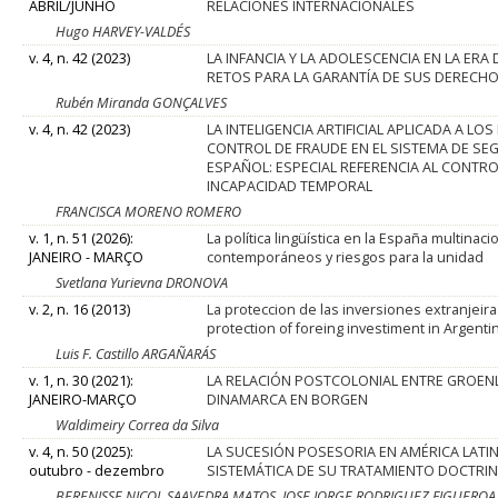
ABRIL/JUNHO
RELACIONES INTERNACIONALES
Hugo HARVEY-VALDÉS
v. 4, n. 42 (2023)
LA INFANCIA Y LA ADOLESCENCIA EN LA ERA 
RETOS PARA LA GARANTÍA DE SUS DERECH
Rubén Miranda GONÇALVES
v. 4, n. 42 (2023)
LA INTELIGENCIA ARTIFICIAL APLICADA A L
CONTROL DE FRAUDE EN EL SISTEMA DE SE
ESPAÑOL: ESPECIAL REFERENCIA AL CONTRO
INCAPACIDAD TEMPORAL
FRANCISCA MORENO ROMERO
v. 1, n. 51 (2026):
La política lingüística en la España multinaci
JANEIRO - MARÇO
contemporáneos y riesgos para la unidad
Svetlana Yurievna DRONOVA
v. 2, n. 16 (2013)
La proteccion de las inversiones extranjeir
protection of foreing investiment in Argenti
Luis F. Castillo ARGAÑARÁS
v. 1, n. 30 (2021):
LA RELACIÓN POSTCOLONIAL ENTRE GROEN
JANEIRO-MARÇO
DINAMARCA EN BORGEN
Waldimeiry Correa da Silva
v. 4, n. 50 (2025):
LA SUCESIÓN POSESORIA EN AMÉRICA LATIN
outubro - dezembro
SISTEMÁTICA DE SU TRATAMIENTO DOCTRI
BERENISSE NICOL SAAVEDRA MATOS, JOSE JORGE RODRIGUEZ FIGUERO