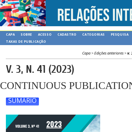
CAPA
SOBRE
ACESSO
CADASTRO
CATEGORIAS
PESQUISA
TAXAS DE PUBLICAÇÃO
Capa
>
Edições anteriores
>
v. 
V. 3, N. 41 (2023)
CONTINUOUS PUBLICATIO
SUMÁRIO