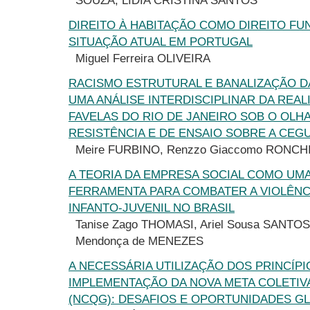
SOUZA, LÍDIA CRISTINA SANTOS
DIREITO À HABITAÇÃO COMO DIREITO FU
SITUAÇÃO ATUAL EM PORTUGAL
Miguel Ferreira OLIVEIRA
RACISMO ESTRUTURAL E BANALIZAÇÃO DA
UMA ANÁLISE INTERDISCIPLINAR DA REAL
FAVELAS DO RIO DE JANEIRO SOB O OLH
RESISTÊNCIA E DE ENSAIO SOBRE A CEG
Meire FURBINO, Renzzo Giaccomo RONCH
A TEORIA DA EMPRESA SOCIAL COMO UMA
FERRAMENTA PARA COMBATER A VIOLÊNC
INFANTO-JUVENIL NO BRASIL
Tanise Zago THOMASI, Ariel Sousa SANTOS,
Mendonça de MENEZES
A NECESSÁRIA UTILIZAÇÃO DOS PRINCÍPI
IMPLEMENTAÇÃO DA NOVA META COLETIV
(NCQG): DESAFIOS E OPORTUNIDADES G