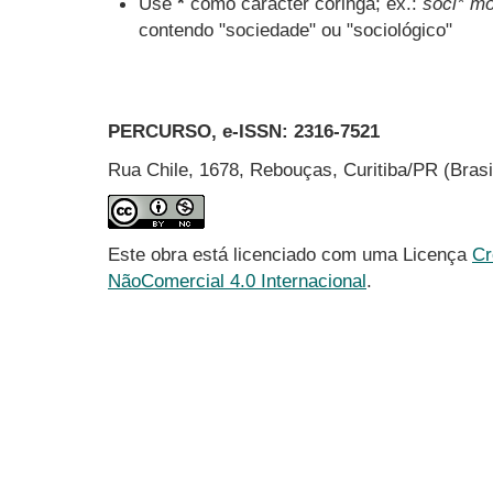
Use
*
como caracter coringa; ex.:
soci* mo
contendo "sociedade" ou "sociológico"
PERCURSO, e-ISSN:
2316-7521
Rua Chile, 1678, Rebouças, Curitiba/PR (Bras
Este obra está licenciado com uma Licença
Cr
NãoComercial 4.0 Internacional
.