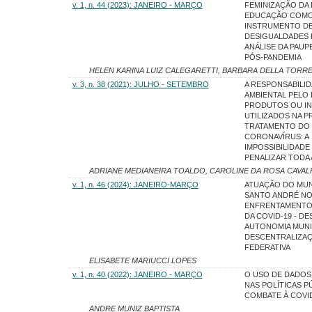
v. 1, n. 44 (2023): JANEIRO - MARÇO
FEMINIZAÇÃO DA 
EDUCAÇÃO COM
INSTRUMENTO DE
DESIGUALDADES 
ANÁLISE DA PAUP
PÓS-PANDEMIA
HELEN KARINA LUIZ CALEGARETTI, BARBARA DELLA TORR
v. 3, n. 38 (2021): JULHO - SETEMBRO
A RESPONSABILIDA
AMBIENTAL PELO
PRODUTOS OU I
UTILIZADOS NA 
TRATAMENTO DO
CORONAVÍRUS: A
IMPOSSIBILIDADE
PENALIZAR TODA 
ADRIANE MEDIANEIRA TOALDO, CAROLINE DA ROSA CAVAL
v. 1, n. 46 (2024): JANEIRO-MARÇO
ATUAÇÃO DO MUN
SANTO ANDRÉ N
ENFRENTAMENTO 
DA COVID-19 - DE
AUTONOMIA MUNIC
DESCENTRALIZA
FEDERATIVA
ELISABETE MARIUCCI LOPES
v. 1, n. 40 (2022): JANEIRO - MARÇO
O USO DE DADOS
NAS POLÍTICAS P
COMBATE À COVI
ANDRE MUNIZ BAPTISTA