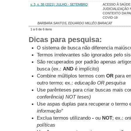
v. 3, n. 38 (2021): JULHO - SETEMBRO
ACESSO À SAÚDE 
JUDICIALIZAÇÃO 
CONTEXTO DA PA
COVID-19
BARBARA SANTOS, EDUARDO MILLÉO BARACAT
1 a 6 de 6 itens
Dicas para pesquisa:
O sistema de busca não diferencia maiúsc
Termos irrelevantes são ignorados pelo si
São recuperados por padrão apenas artig
busca (ex.:
AND
é implícito)
Combine múltiplos termos com
OR
para en
outro termo; ex.:
educação OR pesquisa
Use parênteses para criar buscas mais co
conferência) NOT teses)
Use aspas duplas para recuperar o termo e
informação"
Exclua termos utilizando
-
ou
NOT
; ex.:
onl
políticas