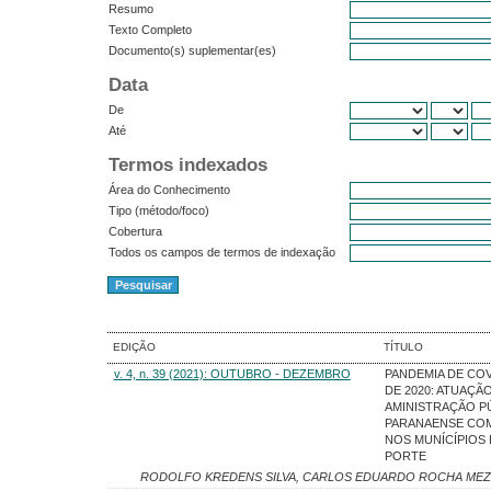
Resumo
Texto Completo
Documento(s) suplementar(es)
Data
De
Até
Termos indexados
Área do Conhecimento
Tipo (método/foco)
Cobertura
Todos os campos de termos de indexação
EDIÇÃO
TÍTULO
v. 4, n. 39 (2021): OUTUBRO - DEZEMBRO
PANDEMIA DE COV
DE 2020: ATUAÇÃ
AMINISTRAÇÃO P
PARANAENSE CO
NOS MUNÍCÍPIOS
PORTE
RODOLFO KREDENS SILVA, CARLOS EDUARDO ROCHA MEZ