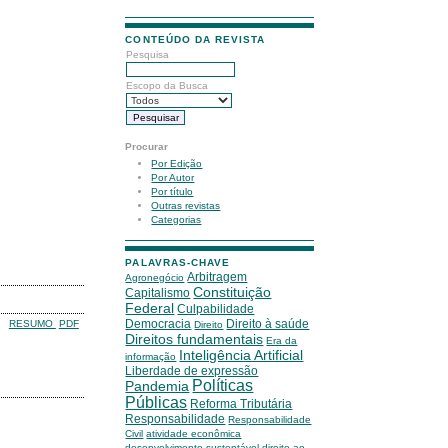
CONTEÚDO DA REVISTA
Pesquisa
Escopo da Busca
Procurar
Por Edição
Por Autor
Por título
Outras revistas
Categorias
PALAVRAS-CHAVE
Arbitragem
Agronegócio
Constituição
Capitalismo
Federal
Culpabilidade
Democracia
Direito à saúde
RESUMO
PDF
Direito
Direitos fundamentais
Era da
Inteligência Artificial
informação
Liberdade de expressão
Políticas
Pandemia
Públicas
Reforma Tributária
Responsabilidade
Responsabilidade
Civil
atividade econômica
desenvolvimento sustentável
direito ao