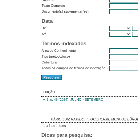
Texto Completo
Documento(s) suplementar(es)
Data
De
Até
Termos indexados
Área do Conhecimento
Tipo (método/foco)
Cobertura
Todos os campos de termos de indexação
EDIÇÃO
v. 3, n. 48 (2024): JULHO - SETEMBRO
MÁRIO LUIZ RAMIDOFF, GUILHERME MUNHOZ BÜRGE
1 a 1 de 1 itens
Dicas para pesquisa: