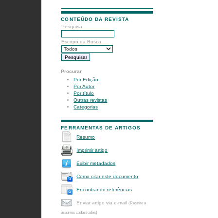
CONTEÚDO DA REVISTA
Pesquisa
Escopo da Busca
Procurar
Por Edição
Por Autor
Por título
Outras revistas
Categorias
FERRAMENTAS DE ARTIGOS
Resumo
Imprimir artigo
Exibir metadados
Como citar este documento
Encontrando referências
Enviar artigo via e-mail
(Restrito a
usuários cadastrados)