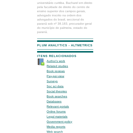
universitário curitiba. Bacharel em direito
pela faculdade de direito do centro de
ensino superior dos campos gerais,
advogado inscrito na ordem dos
advogados do brasil, seccional do
paraná sob nº 38.183, procurador geral
do município de palmeira, estado do
paraná.
PLUM ANALYTICS - ALTMETRICS
ITENS RELACIONADOS
Author's work
Related studies
Book reviews
Pay-per-view
Surveys
Soc sci data
Social theories
Book searches
Databases
Relevant portals
Online forums
Legal materials
Government policy
Media reports
Web search