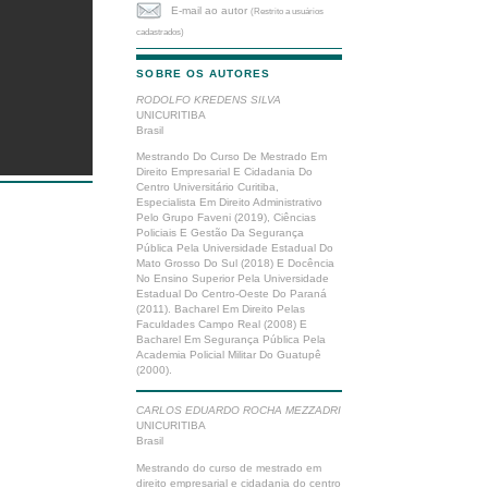
E-mail ao autor
(Restrito a usuários
cadastrados)
SOBRE OS AUTORES
RODOLFO KREDENS SILVA
UNICURITIBA
Brasil
Mestrando Do Curso De Mestrado Em
Direito Empresarial E Cidadania Do
Centro Universitário Curitiba,
Especialista Em Direito Administrativo
Pelo Grupo Faveni (2019), Ciências
Policiais E Gestão Da Segurança
Pública Pela Universidade Estadual Do
Mato Grosso Do Sul (2018) E Docência
No Ensino Superior Pela Universidade
Estadual Do Centro-Oeste Do Paraná
(2011). Bacharel Em Direito Pelas
Faculdades Campo Real (2008) E
Bacharel Em Segurança Pública Pela
Academia Policial Militar Do Guatupê
(2000).
CARLOS EDUARDO ROCHA MEZZADRI
UNICURITIBA
Brasil
Mestrando do curso de mestrado em
direito empresarial e cidadania do centro