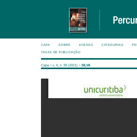
CAPA
SOBRE
ACESSO
CATEGORIAS
PE
TAXAS DE PUBLICAÇÃO
Capa
>
v. 4, n. 39 (2021)
>
SILVA