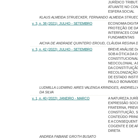
JURÍDICO TRIBUT
ATUANTE NO CON
ESFERA SOCIAL
KLAUS ALMEIDA STRUECKER, FERNANDO ALMEIDA STRUEC
v. 3, n. 38 (2021): JULHO - SETEMBRO
ECONOMIA DIGITA
PROTEÇÃO DE DA
INTERFACES COM
FUNDAMENTAIS
AICHA DE ANDRADE QUINTERO EROUD, CLÁUDIA REGINA
v. 3, n. 42 (2022): JULHO - SETEMBRO
BREVE ANÁLISE D
SOB A ÓTICA DA O
CONSTITUCIONAL 
NEOCOLONIAL: A
DA CONSTITUIÇÃO
RECOLONIZAÇÃO
DE ESTADO INSTIT
PAULO BONAVIDE
LUDMILLA LUDWING AIRES VALENGA KRINDGES, ANDRIEL
DA SILVA
v. 1, n. 40 (2022): JANEIRO - MARÇO
A NATUREZA JURÍ
EXPRESSÃO SOC
FRATERNA, PREVI
CONSTITUIÇÃO, 
CONTEÚDO PRIN
E A CONSEQUENT
COGENTE E DE A
DIRETA
ANDREA FABIANE GROTH BUSATO