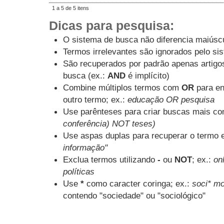
1 a 5 de 5 itens
Dicas para pesquisa:
O sistema de busca não diferencia maiúsc
Termos irrelevantes são ignorados pelo si
São recuperados por padrão apenas artig
busca (ex.:
AND
é implícito)
Combine múltiplos termos com
OR
para en
outro termo; ex.:
educação OR pesquisa
Use parênteses para criar buscas mais co
conferência) NOT teses)
Use aspas duplas para recuperar o termo e
informação"
Exclua termos utilizando
-
ou
NOT
; ex.:
onl
políticas
Use
*
como caracter coringa; ex.:
soci* mo
contendo "sociedade" ou "sociológico"