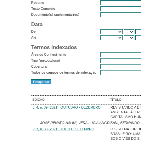
Resumo
Texto Completo
Documento(s) suplementar(es)
Data
De
Até
Termos indexados
Área do Conhecimento
Tipo (método/foco)
Cobertura
Todos os campos de termos de indexação
EDIÇÃO
TÍTULO
v. 4, n. 39 (2021): OUTUBRO - DEZEMBRO
REVISITANDO A ÉT
AMBIENTAL À LUZ
CAPITALISMO HU
JOSÉ RENATO NALINI, VERA LUCIA ANGRISANI, FERNANDO
v. 3, n. 38 (2021): JULHO - SETEMBRO
O SISTEMA JURÍD
BRASILEIRO: UM
SOB O VIÉS DO S