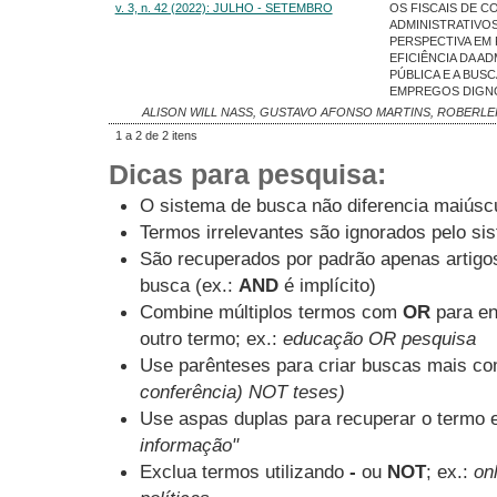
v. 3, n. 42 (2022): JULHO - SETEMBRO
OS FISCAIS DE 
ADMINISTRATIVOS
PERSPECTIVA EM
EFICIÊNCIA DA A
PÚBLICA E A BUS
EMPREGOS DIGN
ALISON WILL NASS, GUSTAVO AFONSO MARTINS, ROBERLE
1 a 2 de 2 itens
Dicas para pesquisa:
O sistema de busca não diferencia maiúsc
Termos irrelevantes são ignorados pelo si
São recuperados por padrão apenas artig
busca (ex.:
AND
é implícito)
Combine múltiplos termos com
OR
para en
outro termo; ex.:
educação OR pesquisa
Use parênteses para criar buscas mais co
conferência) NOT teses)
Use aspas duplas para recuperar o termo e
informação"
Exclua termos utilizando
-
ou
NOT
; ex.:
onl