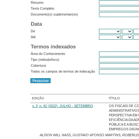
Resumo
Texto Completo
Documento(s) suplementar(es)
Data
De
Até
Termos indexados
Área do Conhecimento
Tipo (método/foco)
Cobertura
Todos os campos de termos de indexação
EDIÇÃO
TÍTULO
v. 3, n. 42 (2022): JULHO - SETEMBRO
OS FISCAIS DE 
ADMINISTRATIVOS
PERSPECTIVA EM
EFICIÊNCIA DA A
PÚBLICA E A BUS
EMPREGOS DIGN
ALISON WILL NASS, GUSTAVO AFONSO MARTINS, ROBERLEI 