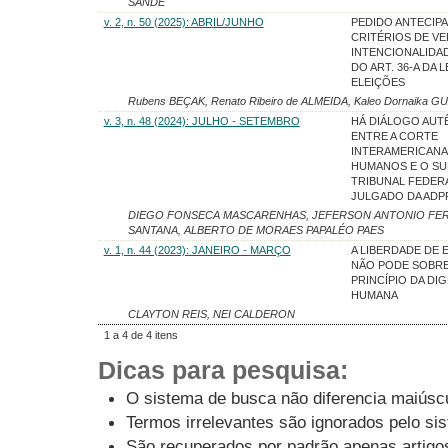
SANDE
v. 2, n. 50 (2025): ABRIL/JUNHO
PEDIDO ANTECIP
CRITÉRIOS DE VE
INTENCIONALIDA
DO ART. 36-A DA L
ELEIÇÕES
Rubens BEÇAK, Renato Ribeiro de ALMEIDA, Kaleo Dornaika 
v. 3, n. 48 (2024): JULHO - SETEMBRO
HÁ DIÁLOGO AUT
ENTRE A CORTE
INTERAMERICANA
HUMANOS E O S
TRIBUNAL FEDER
JULGADO DA ADP
DIEGO FONSECA MASCARENHAS, JEFERSON ANTONIO FE
SANTANA, ALBERTO DE MORAES PAPALÉO PAES
v. 1, n. 44 (2023): JANEIRO - MARÇO
A LIBERDADE DE
NÃO PODE SOBR
PRINCÍPIO DA DI
HUMANA
CLAYTON REIS, NEI CALDERON
1 a 4 de 4 itens
Dicas para pesquisa:
O sistema de busca não diferencia maiúsc
Termos irrelevantes são ignorados pelo si
São recuperados por padrão apenas artig