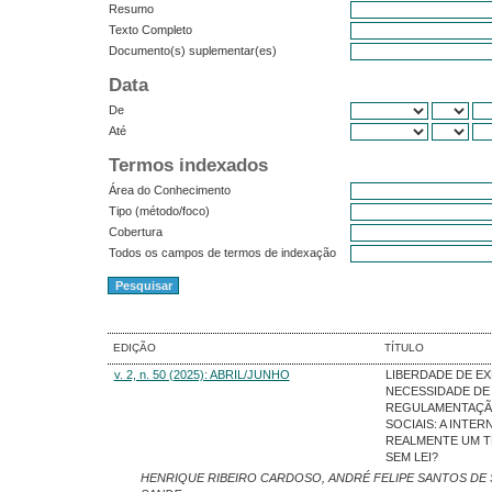
Resumo
Texto Completo
Documento(s) suplementar(es)
Data
De
Até
Termos indexados
Área do Conhecimento
Tipo (método/foco)
Cobertura
Todos os campos de termos de indexação
EDIÇÃO
TÍTULO
v. 2, n. 50 (2025): ABRIL/JUNHO
LIBERDADE DE EX
NECESSIDADE DE
REGULAMENTAÇÃ
SOCIAIS: A INTER
REALMENTE UM T
SEM LEI?
HENRIQUE RIBEIRO CARDOSO, ANDRÉ FELIPE SANTOS DE