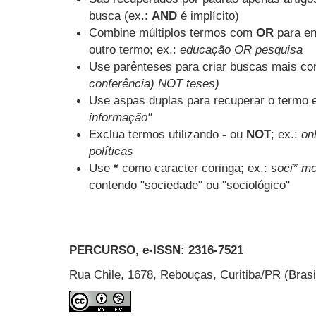
busca (ex.:
AND
é implícito)
Combine múltiplos termos com
OR
para en
outro termo; ex.:
educação OR pesquisa
Use parênteses para criar buscas mais co
conferência) NOT teses)
Use aspas duplas para recuperar o termo e
informação"
Exclua termos utilizando
-
ou
NOT
; ex.:
onl
políticas
Use
*
como caracter coringa; ex.:
soci* mo
contendo "sociedade" ou "sociológico"
PERCURSO, e-ISSN:
2316-7521
Rua Chile, 1678, Rebouças, Curitiba/PR (Bras