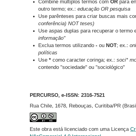
Combine múltiplos termos com
OR
para en
outro termo; ex.:
educação OR pesquisa
Use parênteses para criar buscas mais co
conferência) NOT teses)
Use aspas duplas para recuperar o termo e
informação"
Exclua termos utilizando
-
ou
NOT
; ex.:
onl
políticas
Use
*
como caracter coringa; ex.:
soci* mo
contendo "sociedade" ou "sociológico"
PERCURSO, e-ISSN:
2316-7521
Rua Chile, 1678, Rebouças, Curitiba/PR (Bras
Este obra está licenciado com uma Licença
Cr