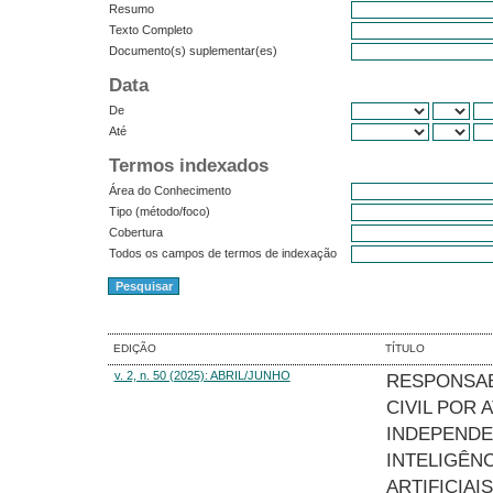
Resumo
Texto Completo
Documento(s) suplementar(es)
Data
De
Até
Termos indexados
Área do Conhecimento
Tipo (método/foco)
Cobertura
Todos os campos de termos de indexação
EDIÇÃO
TÍTULO
v. 2, n. 50 (2025): ABRIL/JUNHO
RESPONSAB
CIVIL POR 
INDEPENDE
INTELIGÊN
ARTIFICIAIS