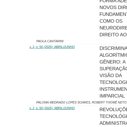
FORMA AD
NOVOS DIR
FUNDAMEN
COMO OS
NEURODIRE
DIREITO A
PAOLA CANTARINI
v. 2, n. 50 (2025): ABRIL/JUNHO
DISCRIMIN
ALGORÍTMI
GÊNERO: A
SUPERAÇÃ
VISÃO DA
TECNOLOG
INSTRUME
IMPARCIAL
PALOMA MEDRADO LOPES SOARES, ROBERT THOMÉ NETO
v. 2, n. 50 (2025): ABRIL/JUNHO
REVOLUÇÕ
TECNOLÓGI
ADMINISTR