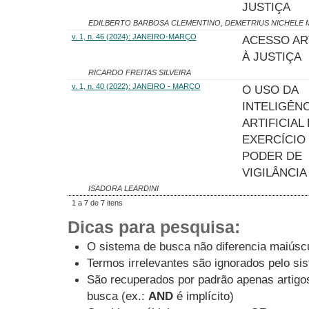
JUSTIÇA
EDILBERTO BARBOSA CLEMENTINO, DEMETRIUS NICHELE 
v. 1, n. 46 (2024): JANEIRO-MARÇO
ACESSO ART
À JUSTIÇA
RICARDO FREITAS SILVEIRA
v. 1, n. 40 (2022): JANEIRO - MARÇO
O USO DA
INTELIGÊNC
ARTIFICIAL
EXERCÍCIO
PODER DE
VIGILÂNCIA
ISADORA LEARDINI
1 a 7 de 7 itens
Dicas para pesquisa:
O sistema de busca não diferencia maiúsc
Termos irrelevantes são ignorados pelo si
São recuperados por padrão apenas artig
busca (ex.:
AND
é implícito)