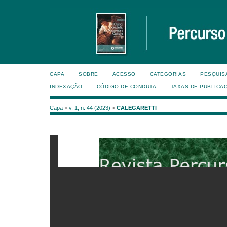
CAPA
SOBRE
ACESSO
CATEGORIAS
PESQUIS
INDEXAÇÃO
CÓDIGO DE CONDUTA
TAXAS DE PUBLICA
Capa
>
v. 1, n. 44 (2023)
>
CALEGARETTI