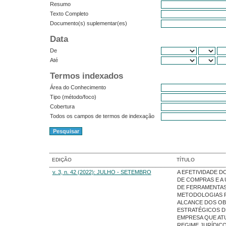
Resumo
Texto Completo
Documento(s) suplementar(es)
Data
De
Até
Termos indexados
Área do Conhecimento
Tipo (método/foco)
Cobertura
Todos os campos de termos de indexação
EDIÇÃO
TÍTULO
v. 3, n. 42 (2022): JULHO - SETEMBRO
A EFETIVIDADE 
DE COMPRAS E A 
DE FERRAMENTAS
METODOLOGIAS P
ALCANCE DOS OB
ESTRATÉGICOS D
EMPRESA QUE AT
REGIME JURÍDIC