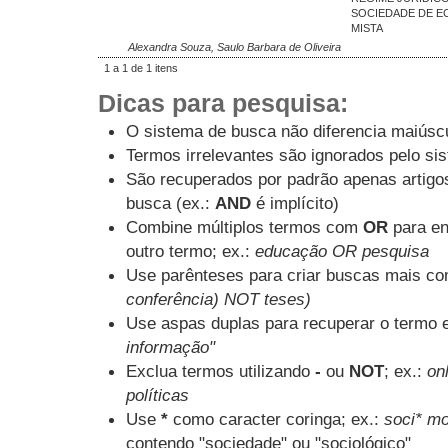
SOCIEDADE DE E
MISTA
Alexandra Souza, Saulo Barbara de Oliveira
1 a 1 de 1 itens
Dicas para pesquisa:
O sistema de busca não diferencia maiúsc
Termos irrelevantes são ignorados pelo si
São recuperados por padrão apenas artig
busca (ex.:
AND
é implícito)
Combine múltiplos termos com
OR
para en
outro termo; ex.:
educação OR pesquisa
Use parênteses para criar buscas mais co
conferência) NOT teses)
Use aspas duplas para recuperar o termo e
informação"
Exclua termos utilizando
-
ou
NOT
; ex.:
onl
políticas
Use
*
como caracter coringa; ex.:
soci* mo
contendo "sociedade" ou "sociológico"