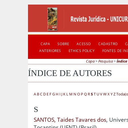
CAPA
SOBRE
ACESSO
CADASTRO
C
ANTERIORES
ETHICS POLICY
FONTES DE I
Capa
>
Pesquisa
>
Índice
ÍNDICE DE AUTORES
A
B
C
D
E
F
G
H
I
J
K
L
M
N
O
P
Q
R
S
T
U
V
W
X
Y
Z
Toda(o
S
SANTOS, Taides Tavares dos
, Univer
Tocantins (UFNT) (Brasil)