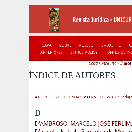
CAPA
SOBRE
ACESSO
CADASTRO
C
ANTERIORES
ETHICS POLICY
FONTES DE I
Capa
>
Pesquisa
>
Índice
ÍNDICE DE AUTORES
A
B
C
D
E
F
G
H
I
J
K
L
M
N
O
P
Q
R
S
T
U
V
W
X
Y
Z
Toda(o
D
D'AMBROSO, MARCELO JOSÉ FERLIM
D'angelo, Isabele Bandeira de Morae