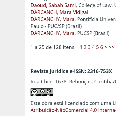
Daoud, Sabah Sami
, College of Law,
DARCANCH, Mara Vidigal
DARCANCHY, Mara
, Pontifícia Unive
Paulo - PUC/SP (Brasil)
DARCANCHY, Mara
, PUCSP (Brasil)
1 a 25 de 128 itens
1
2
3
4
5
6
>
>>
Revista Jurídica e-ISSN: 2316-753X
Rua Chile, 1678, Rebouças, Curitiba/
Este obra está licenciado com uma 
Atribuição-NãoComercial 4.0 Interna