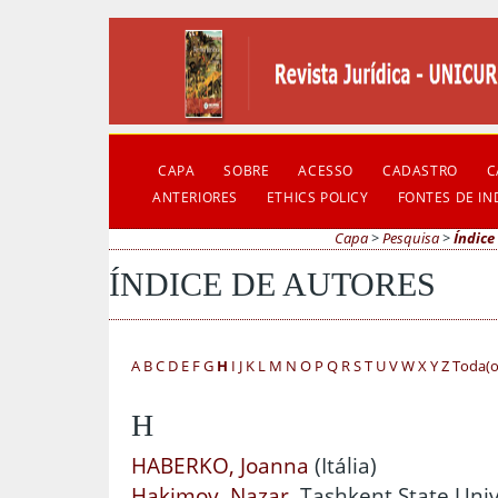
CAPA
SOBRE
ACESSO
CADASTRO
C
ANTERIORES
ETHICS POLICY
FONTES DE I
Capa
>
Pesquisa
>
Índice
ÍNDICE DE AUTORES
A
B
C
D
E
F
G
H
I
J
K
L
M
N
O
P
Q
R
S
T
U
V
W
X
Y
Z
Toda(o
H
HABERKO, Joanna
(Itália)
Hakimov, Nazar
, Tashkent State Univ