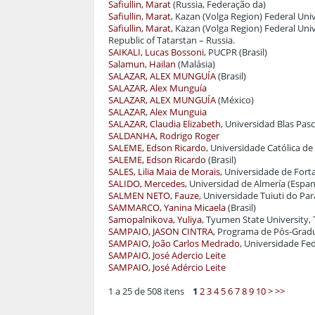
Safiullin, Marat
(Russia, Federação da)
Safiullin, Marat
, Kazan (Volga Region) Federal Uni
Safiullin, Marat
, Kazan (Volga Region) Federal Uni
Republic of Tatarstan – Russia.
SAIKALI, Lucas Bossoni
, PUCPR (Brasil)
Salamun, Hailan
(Malásia)
SALAZAR, ALEX MUNGUÍA
(Brasil)
SALAZAR, Alex Munguía
SALAZAR, ALEX MUNGUÍA
(México)
SALAZAR, Alex Munguia
SALAZAR, Claudia Elizabeth
, Universidad Blas Pasc
SALDANHA, Rodrigo Roger
SALEME, Edson Ricardo
, Universidade Católica de
SALEME, Edson Ricardo
(Brasil)
SALES, Lilia Maia de Morais
, Universidade de Forta
SALIDO, Mercedes
, Universidad de Almería (Espa
SALMEN NETO, Fauze
, Universidade Tuiuti do Par
SAMMARCO, Yanina Micaela
(Brasil)
Samopalnikova, Yuliya
, Tyumen State University,
SAMPAIO, JASON CINTRA
, Programa de Pós-Gradu
SAMPAIO, João Carlos Medrado
, Universidade Fed
SAMPAIO, José Adercio Leite
SAMPAIO, José Adércio Leite
1 a 25 de 508 itens
1
2
3
4
5
6
7
8
9
10
>
>>