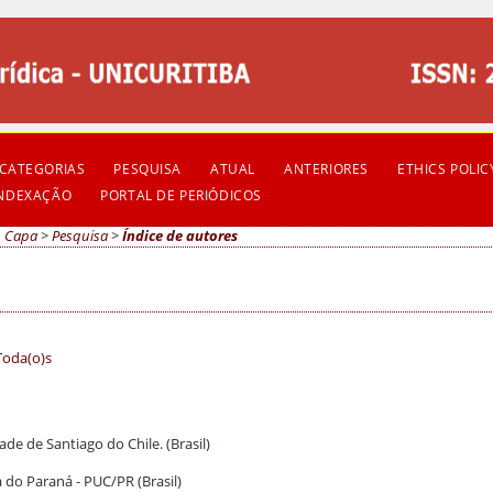
CATEGORIAS
PESQUISA
ATUAL
ANTERIORES
ETHICS POLIC
INDEXAÇÃO
PORTAL DE PERIÓDICOS
Capa
>
Pesquisa
>
Índice de autores
Toda(o)s
ade de Santiago do Chile. (Brasil)
a do Paraná - PUC/PR (Brasil)