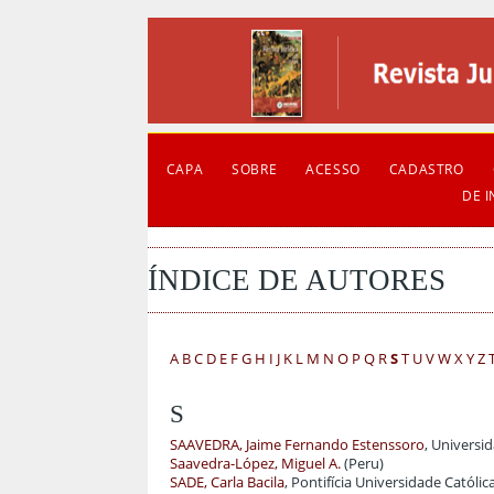
CAPA
SOBRE
ACESSO
CADASTRO
DE 
ÍNDICE DE AUTORES
A
B
C
D
E
F
G
H
I
J
K
L
M
N
O
P
Q
R
S
T
U
V
W
X
Y
Z
S
SAAVEDRA, Jaime Fernando Estenssoro
, Universid
Saavedra-López, Miguel A.
(Peru)
SADE, Carla Bacila
, Pontifícia Universidade Católic