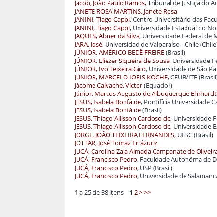
Jacob, João Paulo Ramos
, Tribunal de Justiça do 
JANETE ROSA MARTINS, Janete Rosa
JANINI, Tiago Cappi
, Centro Universitário das Fa
JANINI, Tiago Cappi
, Universidade Estadual do Nor
JAQUES, Abner da Silva
, Universidade Federal de 
JARA, José
, Universidad de Valparaíso - Chile (Chile
JÚNIOR, AMÉRICO BEDÊ FREIRE
(Brasil)
JÚNIOR, Eliezer Siqueira de Sousa
, Universidade Fe
JÚNIOR, Ivo Teixeira Gico
, Universidade de São Pau
JÚNIOR, MARCELO IORIS KOCHE
, CEUB/ITE (Brasil
Jácome Calvache, Víctor
(Equador)
Júnior, Marcos Augusto de Albuquerque Ehrhardt
JESUS, Isabela Bonfá de
, Pontifícia Universidade C
JESUS, Isabela Bonfá de
(Brasil)
JESUS, Thiago Allisson Cardoso de
, Universidade 
JESUS, Thiago Allisson Cardoso de
, Universidade 
JORGE, JOÃO TEIXEIRA FERNANDES
, UFSC (Brasil)
JOTTAR, José Tomaz Errázuriz
JUCÁ, Carolina Zaja Almada Campanate de Oliveir
JUCÁ, Francisco Pedro
, Faculdade Autonôma de Dir
JUCÁ, Francisco Pedro
, USP (Brasil)
JUCÁ, Francisco Pedro
, Universidade de Salamanca
1 a 25 de 38 itens
1
2
>
>>