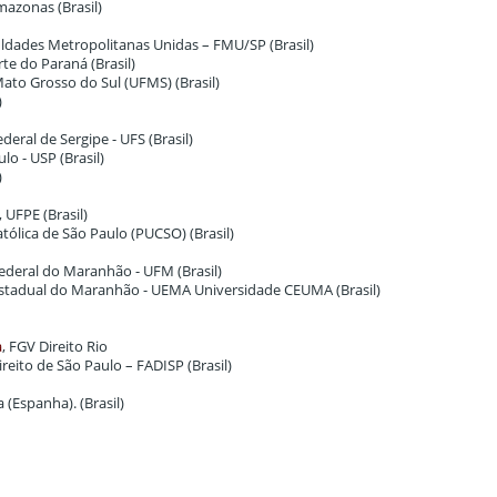
Amazonas (Brasil)
culdades Metropolitanas Unidas – FMU/SP (Brasil)
te do Paraná (Brasil)
Mato Grosso do Sul (UFMS) (Brasil)
)
deral de Sergipe - UFS (Brasil)
lo - USP (Brasil)
)
, UFPE (Brasil)
atólica de São Paulo (PUCSO) (Brasil)
Federal do Maranhão - UFM (Brasil)
Estadual do Maranhão - UEMA Universidade CEUMA (Brasil)
a
, FGV Direito Rio
eito de São Paulo – FADISP (Brasil)
 (Espanha). (Brasil)