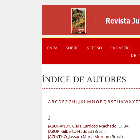
CAPA
SOBRE
ACESSO
CADASTRO
DE 
ÍNDICE DE AUTORES
A
B
C
D
E
F
G
H
I
J
K
L
M
N
O
P
Q
R
S
T
U
V
W
X
Y
Z
J
JABORANDY, Clara Cardoso Machado
, UFBA
JABUR, Gilberto Haddad
(Brasil)
JACINTHO, Jussara Maria Moreno
(Brasil)