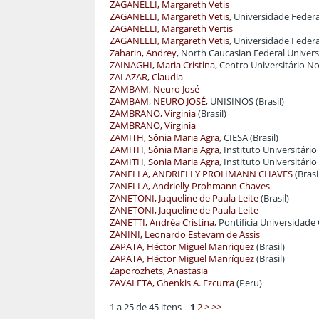
ZAGANELLI, Margareth Vetis
ZAGANELLI, Margareth Vetis
, Universidade Federa
ZAGANELLI, Margareth Vertis
ZAGANELLI, Margareth Vetis
, Universidade Federal
Zaharin, Andrey
, North Caucasian Federal Univers
ZAINAGHI, Maria Cristina
, Centro Universitário N
ZALAZAR, Claudia
ZAMBAM, Neuro José
ZAMBAM, NEURO JOSÉ
, UNISINOS (Brasil)
ZAMBRANO, Virginia
(Brasil)
ZAMBRANO, Virginia
ZAMITH, Sônia Maria Agra
, CIESA (Brasil)
ZAMITH, Sônia Maria Agra
, Instituto Universitári
ZAMITH, Sonia Maria Agra
, Instituto Universitár
ZANELLA, ANDRIELLY PROHMANN CHAVES
(Brasi
ZANELLA, Andrielly Prohmann Chaves
ZANETONI, Jaqueline de Paula Leite
(Brasil)
ZANETONI, Jaqueline de Paula Leite
ZANETTI, Andréa Cristina
, Pontifícia Universidade
ZANINI, Leonardo Estevam de Assis
ZAPATA, Héctor Miguel Manriquez
(Brasil)
ZAPATA, Héctor Miguel Manríquez
(Brasil)
Zaporozhets, Anastasia
ZAVALETA, Ghenkis A. Ezcurra
(Peru)
1 a 25 de 45 itens
1
2
>
>>