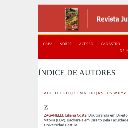
CAPA
SOBRE
ACESSO
CADASTRO
DE 
ÍNDICE DE AUTORES
A
B
C
D
E
F
G
H
I
J
K
L
M
N
O
P
Q
R
S
T
U
V
W
X
Y
Z
Z
ZAGANELLI, Juliana Costa
, Doutoranda em Direito
Vitória (FDV). Bacharela em Direito pela Faculdad
Universidad Castilla