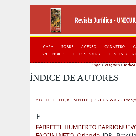
CAPA
SOBRE
ACESSO
CADASTRO
C
ANTERIORES
ETHICS POLICY
FONTES DE I
Capa
>
Pesquisa
>
Índice
ÍNDICE DE AUTORES
A
B
C
D
E
F
G
H
I
J
K
L
M
N
O
P
Q
R
S
T
U
V
W
X
Y
Z
Toda(o
F
FABRETTI, HUMBERTO BARRIONUEV
FACCINI NETO, Orlando
, IDP - Brasíli