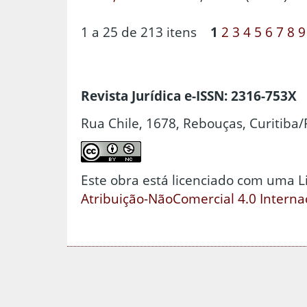
1 a 25 de 213 itens
1
2
3
4
5
6
7
8
9
Revista Jurídica e-ISSN: 2316-753X
Rua Chile, 1678, Rebouças, Curitiba/
Este obra está licenciado com uma 
Atribuição-NãoComercial 4.0 Interna