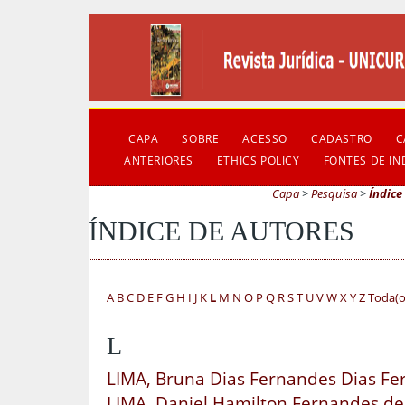
CAPA
SOBRE
ACESSO
CADASTRO
C
ANTERIORES
ETHICS POLICY
FONTES DE I
Capa
>
Pesquisa
>
Índice
ÍNDICE DE AUTORES
A
B
C
D
E
F
G
H
I
J
K
L
M
N
O
P
Q
R
S
T
U
V
W
X
Y
Z
Toda(o
L
LIMA, Bruna Dias Fernandes Dias F
LIMA, Daniel Hamilton Fernandes de