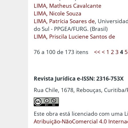
LIMA, Matheus Cavalcante
LIMA, Nicole Souza
LIMA, Patrícia Soares de
, Universida
do Sul - PPGEA/FURG. (Brasil)
LIMA, Priscila Luciene Santos de
76 a 100 de 173 itens
<<
<
1
2
3
4
5
Revista Jurídica e-ISSN: 2316-753X
Rua Chile, 1678, Rebouças, Curitiba/
Este obra está licenciado com uma 
Atribuição-NãoComercial 4.0 Interna