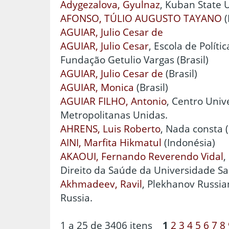
Adygezalova, Gyulnaz
, Kuban State U
AFONSO, TÚLIO AUGUSTO TAYANO
(
AGUIAR, Julio Cesar de
AGUIAR, Julio Cesar
, Escola de Polít
Fundação Getulio Vargas (Brasil)
AGUIAR, Julio Cesar de
(Brasil)
AGUIAR, Monica
(Brasil)
AGUIAR FILHO, Antonio
, Centro Univ
Metropolitanas Unidas.
AHRENS, Luis Roberto
, Nada consta (
AINI, Marfita Hikmatul
(Indonésia)
AKAOUI, Fernando Reverendo Vidal
,
Direito da Saúde da Universidade Sant
Akhmadeev, Ravil
, Plekhanov Russia
Russia.
1 a 25 de 3406 itens
1
2
3
4
5
6
7
8