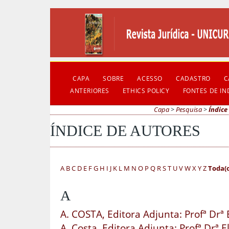
CAPA
SOBRE
ACESSO
CADASTRO
C
ANTERIORES
ETHICS POLICY
FONTES DE I
Capa
>
Pesquisa
>
Índice
ÍNDICE DE AUTORES
A
B
C
D
E
F
G
H
I
J
K
L
M
N
O
P
Q
R
S
T
U
V
W
X
Y
Z
Toda(o
A
A. COSTA, Editora Adjunta: Profª Drª 
A. Costa, Editora Adjunta: Profª Drª E