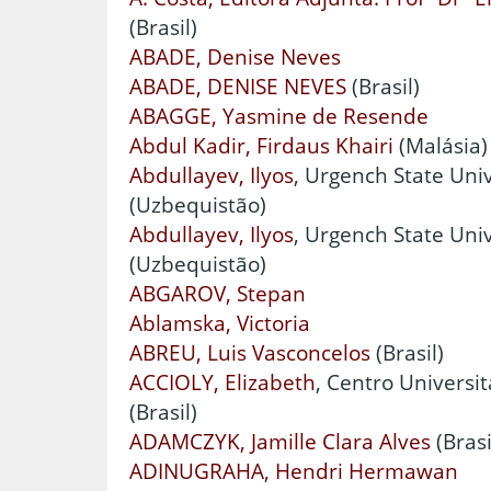
(Brasil)
ABADE, Denise Neves
ABADE, DENISE NEVES
(Brasil)
ABAGGE, Yasmine de Resende
Abdul Kadir, Firdaus Khairi
(Malásia)
Abdullayev, Ilyоs
, Urgench State Univ
(Uzbequistão)
Abdullayev, Ilyоs
, Urgench State Uni
(Uzbequistão)
ABGAROV, Stepan
Ablamska, Victoria
ABREU, Luis Vasconcelos
(Brasil)
ACCIOLY, Elizabeth
, Centro Universi
(Brasil)
ADAMCZYK, Jamille Clara Alves
(Brasi
ADINUGRAHA, Hendri Hermawan