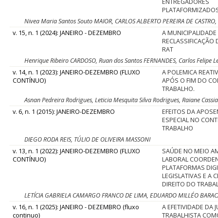
ENTREGADORES
PLATAFORMIZADO
Nivea Maria Santos Souto MAIOR, CARLOS ALBERTO PEREIRA DE CASTR
v. 15, n. 1 (2024): JANEIRO - DEZEMBRO
A MUNICIPALIDADE 
RECLASSIFICAÇÃO 
RAT
Henrique Ribeiro CARDOSO, Ruan dos Santos FERNANDES, Carlos Felipe 
v. 14, n. 1 (2023): JANEIRO-DEZEMBRO (FLUXO
A POLEMICA REATI
CONTÍNUO)
APÓS O FIM DO C
TRABALHO.
Asnan Pedreira Rodrigues, Leticia Mesquita Silva Rodrigues, Raiane Cassi
v. 6, n. 1 (2015): JANEIRO-DEZEMBRO
EFEITOS DA APOS
ESPECIAL NO CON
TRABALHO
DIEGO RODA REIS, TÚLIO DE OLIVEIRA MASSONI
v. 13, n. 1 (2022): JANEIRO-DEZEMBRO (FLUXO
SAÚDE NO MEIO A
CONTÍNUO)
LABORAL COORDE
PLATAFORMAS DIGI
LEGISLATIVAS E A 
DIREITO DO TRABA
LETÍCIA GABRIELA CAMARGO FRANCO DE LIMA, EDUARDO MILLÉO BARAC
v. 16, n. 1 (2025): JANEIRO - DEZEMBRO (fluxo
A EFETIVIDADE DA 
continuo)
TRABALHISTA COM