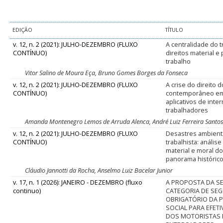
EDIÇÃO
TÍTULO
v. 12, n. 2 (2021): JULHO-DEZEMBRO (FLUXO
A centralidade do t
CONTÍNUO)
direitos material e
trabalho
Vitor Salino de Moura Eça, Bruno Gomes Borges da Fonseca
v. 12, n. 2 (2021): JULHO-DEZEMBRO (FLUXO
A crise do direito 
CONTÍNUO)
contemporâneo em
aplicativos de int
trabalhadores
Amanda Montenegro Lemos de Arruda Alenca, André Luiz Ferreira Santos, L
v. 12, n. 2 (2021): JULHO-DEZEMBRO (FLUXO
Desastres ambienta
CONTÍNUO)
trabalhista: anális
material e moral d
panorama histórico
Cláudio Jannotti da Rocha, Anselmo Luiz Bacelar Junior
v. 17, n. 1 (2026): JANEIRO - DEZEMBRO (fluxo
A PROPOSTA DA S
continuo)
CATEGORIA DE SE
OBRIGATÓRIO DA P
SOCIAL PARA EFET
DOS MOTORISTAS 