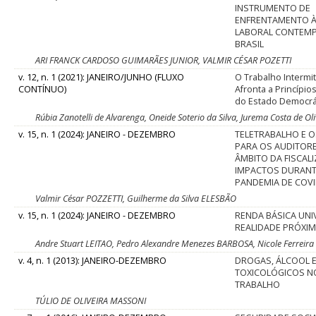
INSTRUMENTO DE
ENFRENTAMENTO À
LABORAL CONTEM
BRASIL
ARI FRANCK CARDOSO GUIMARÃES JUNIOR, VALMIR CÉSAR POZETTI
v. 12, n. 1 (2021): JANEIRO/JUNHO (FLUXO
O Trabalho Intermi
CONTÍNUO)
Afronta a Princípi
do Estado Democrát
Rúbia Zanotelli de Alvarenga, Oneide Soterio da Silva, Jurema Costa de Oli
v. 15, n. 1 (2024): JANEIRO - DEZEMBRO
TELETRABALHO E O
PARA OS AUDITORE
ÂMBITO DA FISCAL
IMPACTOS DURANT
PANDEMIA DE COVI
Valmir César POZZETTI, Guilherme da Silva ELESBÃO
v. 15, n. 1 (2024): JANEIRO - DEZEMBRO
RENDA BÁSICA UNI
REALIDADE PRÓXIM
Andre Stuart LEITAO, Pedro Alexandre Menezes BARBOSA, Nicole Ferreira
v. 4, n. 1 (2013): JANEIRO-DEZEMBRO
DROGAS, ÁLCOOL 
TOXICOLÓGICOS N
TRABALHO
TÚLIO DE OLIVEIRA MASSONI