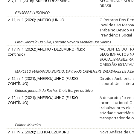
v. 7, n. 1 (2016): JANEIRO-DEZEMBRO
SEGURIDADE SOCIAL
BRASIL
GIUSEPPE LUDOVICO
v. 11, n. 1 (2020): JANEIRO-JUNHO
O Retorno Dos Ben
Invalidez Ao Merc
Trabalho Devido A
Previdência Social
Elisa Gabriela Da Silva, Lorrane Nayara Mendes Dos Santos
v. 17, n. 1 (2026): JANEIRO - DEZEMBRO (fluxo
“ACIDENTES DO TR
continuo)
SEUS IMPACTOS NA
SOCIAL BRASILEIRA
OMISSÃO ESTATAL
MARCELO FERNANDO BORSIO, DAVI RIOS CAVALHERE VALADARES DE A
v. 12, n. 1 (2021): JANEIRO/JUNHO (FLUXO
Direitos Ambientais
CONTÍNUO)
Laboral: Uma Inter
Cláudio Jannotti da Rocha, Thais Borges da Silva
v. 12, n. 1 (2021): JANEIRO/JUNHO (FLUXO
A desproteção emp
CONTÍNUO)
inconstitucional. O
trabalhadores eleit
atividade partidári
transportador de c
Edilton Meireles
v. 11, n. 2 (2020): JULHO-DEZEMBRO
Nova Análise de u